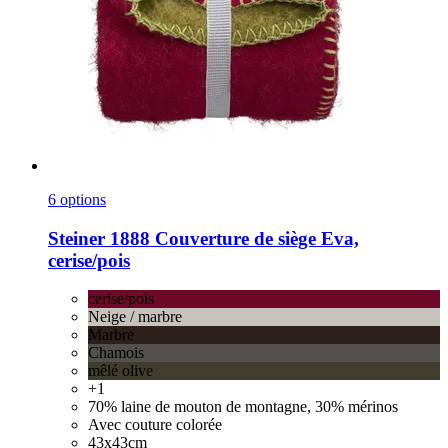
6 options
Steiner 1888
Couverture de siège Eva,
cerise/pois
cerise/pois
Neige / marbre
Marbre
Chamois
mêlé olive
+1
70% laine de mouton de montagne, 30% mérinos
Avec couture colorée
43x43cm