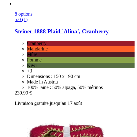
8 options
5.0 (1)
Steiner 1888
Plaid 'Alina', Cranberry
Cranberry
Mandarine
Mûre
Pomme
Kiwi
+3
Dimensions : 150 x 190 cm
Made in Austria
100% laine : 50% alpaga, 50% mérinos
239,99 €
Livraison gratuite jusqu’au 17 août