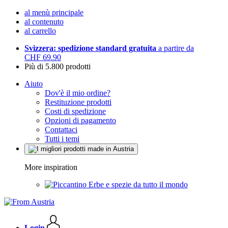
al menù principale
al contenuto
al carrello
Svizzera: spedizione standard gratuita
a partire da
CHF 69.90
Più di 5.800 prodotti
Aiuto
Dov'è il mio ordine?
Restituzione prodotti
Costi di spedizione
Opzioni di pagamento
Contattaci
Tutti i temi
More inspiration
Erbe e spezie da tutto il mondo
Login