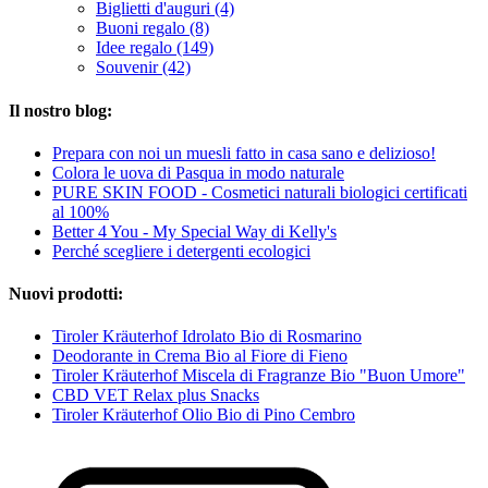
Biglietti d'auguri (4)
Buoni regalo (8)
Idee regalo (149)
Souvenir (42)
Il nostro blog:
Prepara con noi un muesli fatto in casa sano e delizioso!
Colora le uova di Pasqua in modo naturale
PURE SKIN FOOD - Cosmetici naturali biologici certificati
al 100%
Better 4 You - My Special Way di Kelly's
Perché scegliere i detergenti ecologici
Nuovi prodotti:
Tiroler Kräuterhof Idrolato Bio di Rosmarino
Deodorante in Crema Bio al Fiore di Fieno
Tiroler Kräuterhof Miscela di Fragranze Bio "Buon Umore"
CBD VET Relax plus Snacks
Tiroler Kräuterhof Olio Bio di Pino Cembro