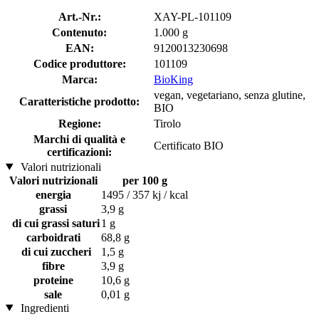
Art.-Nr.:
XAY-PL-101109
Contenuto:
1.000 g
EAN:
9120013230698
Codice produttore:
101109
Marca:
BioKing
vegan, vegetariano, senza glutine,
Caratteristiche prodotto:
BIO
Regione:
Tirolo
Marchi di qualità e
Certificato BIO
certificazioni:
Valori nutrizionali
Valori nutrizionali
per 100 g
energia
1495 / 357 kj / kcal
grassi
3,9 g
di cui grassi saturi
1 g
carboidrati
68,8 g
di cui zuccheri
1,5 g
fibre
3,9 g
proteine
10,6 g
sale
0,01 g
Ingredienti