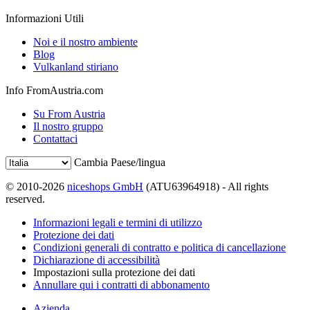
Informazioni Utili
Noi e il nostro ambiente
Blog
Vulkanland stiriano
Info FromAustria.com
Su From Austria
Il nostro gruppo
Contattaci
Cambia Paese/lingua
© 2010-2026
niceshops GmbH
(ATU63964918) - All rights
reserved.
Informazioni legali e termini di utilizzo
Protezione dei dati
Condizioni generali di contratto e politica di cancellazione
Dichiarazione di accessibilità
Impostazioni sulla protezione dei dati
Annullare qui i contratti di abbonamento
Azienda