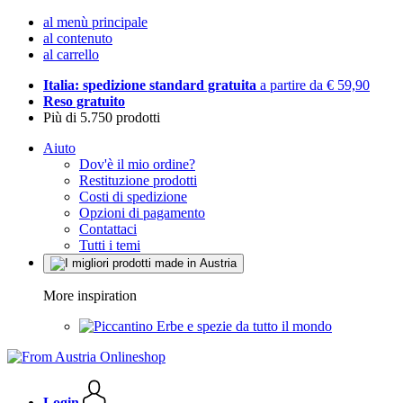
al menù principale
al contenuto
al carrello
Italia: spedizione standard gratuita
a partire da € 59,90
Reso gratuito
Più di 5.750 prodotti
Aiuto
Dov'è il mio ordine?
Restituzione prodotti
Costi di spedizione
Opzioni di pagamento
Contattaci
Tutti i temi
More inspiration
Erbe e spezie da tutto il mondo
Login