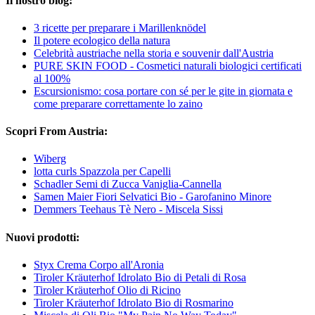
Il nostro blog:
3 ricette per preparare i Marillenknödel
Il potere ecologico della natura
Celebrità austriache nella storia e souvenir dall'Austria
PURE SKIN FOOD - Cosmetici naturali biologici certificati
al 100%
Escursionismo: cosa portare con sé per le gite in giornata e
come preparare correttamente lo zaino
Scopri From Austria:
Wiberg
lotta curls Spazzola per Capelli
Schadler Semi di Zucca Vaniglia-Cannella
Samen Maier Fiori Selvatici Bio - Garofanino Minore
Demmers Teehaus Tè Nero - Miscela Sissi
Nuovi prodotti:
Styx Crema Corpo all'Aronia
Tiroler Kräuterhof Idrolato Bio di Petali di Rosa
Tiroler Kräuterhof Olio di Ricino
Tiroler Kräuterhof Idrolato Bio di Rosmarino