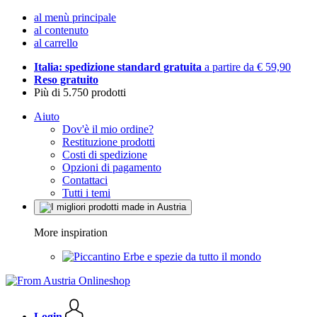
al menù principale
al contenuto
al carrello
Italia: spedizione standard gratuita
a partire da € 59,90
Reso gratuito
Più di 5.750 prodotti
Aiuto
Dov'è il mio ordine?
Restituzione prodotti
Costi di spedizione
Opzioni di pagamento
Contattaci
Tutti i temi
More inspiration
Erbe e spezie da tutto il mondo
Login