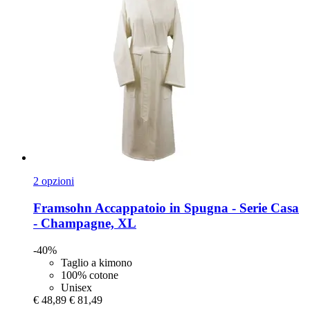
2 opzioni
Framsohn
Accappatoio in Spugna -​ Serie Casa
-​ Champagne, XL
-40%
Taglio a kimono
100% cotone
Unisex
€ 48,89
€ 81,49