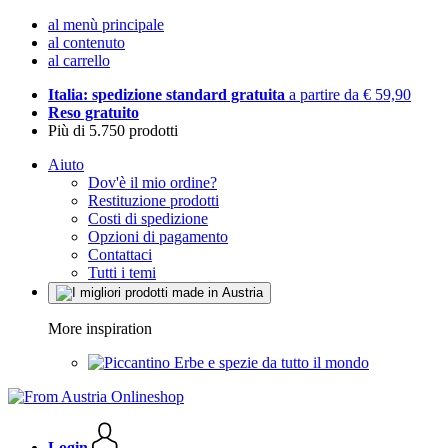
al menù principale
al contenuto
al carrello
Italia: spedizione standard gratuita
a partire da € 59,90
Reso gratuito
Più di 5.750 prodotti
Aiuto
Dov'è il mio ordine?
Restituzione prodotti
Costi di spedizione
Opzioni di pagamento
Contattaci
Tutti i temi
More inspiration
Erbe e spezie da tutto il mondo
Login