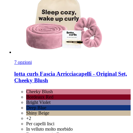
7 opzioni
lotta curls
Fascia Arricciacapelli -​ Original Set,
Cheeky Blush
Cheeky Blush
Bordeaux Red
Bright Violet
Deep Blue
Shiny Beige
+2
Per capelli lisci
In velluto molto morbido