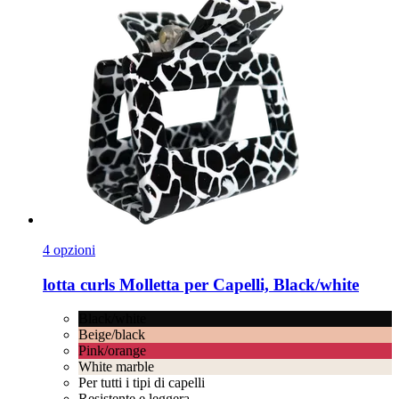
4 opzioni
lotta curls
Molletta per Capelli, Black/white
Black/white
Beige/black
Pink/orange
White marble
Per tutti i tipi di capelli
Resistente e leggera