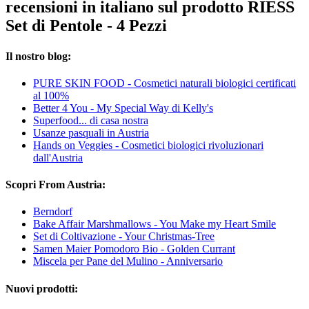
recensioni in italiano sul prodotto RIESS
Set di Pentole - 4 Pezzi
Il nostro blog:
PURE SKIN FOOD - Cosmetici naturali biologici certificati
al 100%
Better 4 You - My Special Way di Kelly's
Superfood... di casa nostra
Usanze pasquali in Austria
Hands on Veggies - Cosmetici biologici rivoluzionari
dall'Austria
Scopri From Austria:
Berndorf
Bake Affair Marshmallows - You Make my Heart Smile
Set di Coltivazione - Your Christmas-Tree
Samen Maier Pomodoro Bio - Golden Currant
Miscela per Pane del Mulino - Anniversario
Nuovi prodotti: