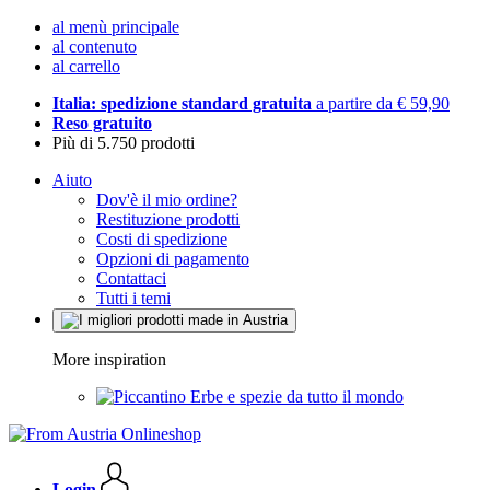
al menù principale
al contenuto
al carrello
Italia: spedizione standard gratuita
a partire da € 59,90
Reso gratuito
Più di 5.750 prodotti
Aiuto
Dov'è il mio ordine?
Restituzione prodotti
Costi di spedizione
Opzioni di pagamento
Contattaci
Tutti i temi
More inspiration
Erbe e spezie da tutto il mondo
Login