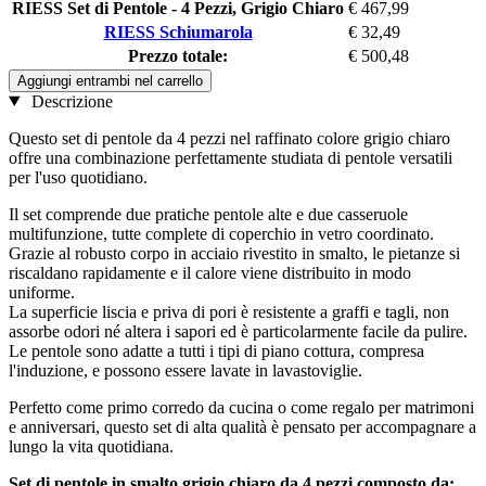
RIESS Set di Pentole - 4 Pezzi, Grigio Chiaro
€ 467,99
RIESS Schiumarola
€ 32,49
Prezzo totale:
€ 500,48
Aggiungi entrambi nel carrello
Descrizione
Questo set di pentole da 4 pezzi nel raffinato colore grigio chiaro
offre una combinazione perfettamente studiata di pentole versatili
per l'uso quotidiano.
Il set comprende due pratiche pentole alte e due casseruole
multifunzione, tutte complete di coperchio in vetro coordinato.
Grazie al robusto corpo in acciaio rivestito in smalto, le pietanze si
riscaldano rapidamente e il calore viene distribuito in modo
uniforme.
La superficie liscia e priva di pori è resistente a graffi e tagli, non
assorbe odori né altera i sapori ed è particolarmente facile da pulire.
Le pentole sono adatte a tutti i tipi di piano cottura, compresa
l'induzione, e possono essere lavate in lavastoviglie.
Perfetto come primo corredo da cucina o come regalo per matrimoni
e anniversari, questo set di alta qualità è pensato per accompagnare a
lungo la vita quotidiana.
Set di pentole in smalto grigio chiaro da 4 pezzi composto da: