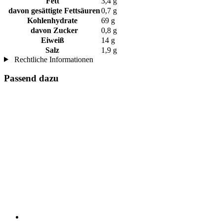
Fett
3,4 g
davon gesättigte Fettsäuren
0,7 g
Kohlenhydrate
69 g
davon Zucker
0,8 g
Eiweiß
14 g
Salz
1,9 g
Rechtliche Informationen
Passend dazu