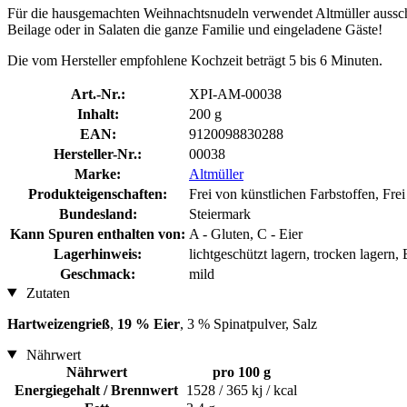
Für die hausgemachten Weihnachtsnudeln verwendet Altmüller ausschli
Beilage oder in Salaten die ganze Familie und eingeladene Gäste!
Die vom Hersteller empfohlene Kochzeit beträgt 5 bis 6 Minuten.
Art.-Nr.:
XPI-AM-00038
Inhalt:
200 g
EAN:
9120098830288
Hersteller-Nr.:
00038
Marke:
Altmüller
Produkteigenschaften:
Frei von künstlichen Farbstoffen, Fr
Bundesland:
Steiermark
Kann Spuren enthalten von:
A - Gluten, C - Eier
Lagerhinweis:
lichtgeschützt lagern, trocken lagern
Geschmack:
mild
Zutaten
Hartweizengrieß
,
19 % Eier
, 3 % Spinatpulver, Salz
Nährwert
Nährwert
pro 100 g
Energiegehalt / Brennwert
1528 / 365 kj / kcal