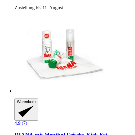
Zustellung bis 11. August
Warenkorb
4.9 (7)
DIANA mit Menthol
Frische-​Kick-​Set