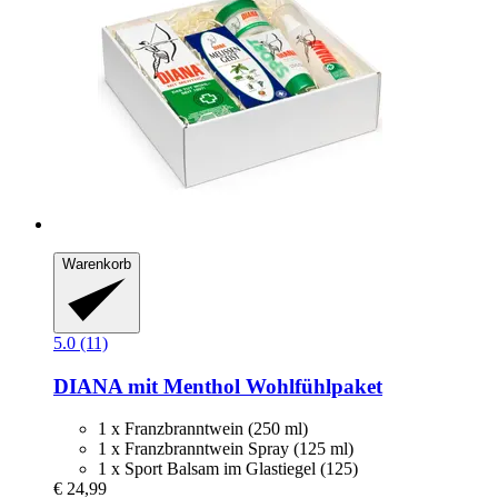
Warenkorb
5.0 (11)
DIANA mit Menthol
Wohlfühlpaket
1 x Franzbranntwein (250 ml)
1 x Franzbranntwein Spray (125 ml)
1 x Sport Balsam im Glastiegel (125)
€ 24,99