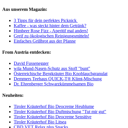
Aus unserem Magazin:
3 Tipps für dein perfektes Picknick
Kaffee - was steckt hinter dem Getränk?
Himbeer Rose Fizz - Aperitif mal anders!
Greif zu ökologischen Reinigungsmitteln!
Einfaches Grillbrot aus der Pfanne
From Austria entdecken:
David Fussenegger
wila Mund-Nasen-Schutz aus Stoff "bunt"
Österreichische Bergkräuter Bio Knoblauchgranulat
Demmers Teehaus QUICK-T® Klimt-Mischung
Dr. Ehrenberger Schwarzkümmelsamen Bio
Neuheiten:
Tiroler Kräuterhof Bio Deocreme Heublume
Tiroler Kräuterhof Bio Duftmischung "Tut mir gut"
Tiroler Kräuterhof Bio Deocreme Sensitive
Tiroler Kräuterhof Bio Litsea
CBD VET Relax plus Snacks