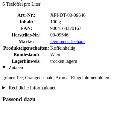
6 Teelöffel pro Liter
Art.-Nr.:
XPI-DT-00-09646
Inhalt:
100 g
EAN:
9004163320167
Hersteller-Nr.:
00-09646
Marke:
Demmers Teehaus
Produkteigenschaften:
Koffeinhaltig
Bundesland:
Wien
Lagerhinweis:
trocken lagern
Zutaten
grüner Tee, Orangenschale, Aroma, Ringelblumenblüten
Rechtliche Informationen
Passend dazu