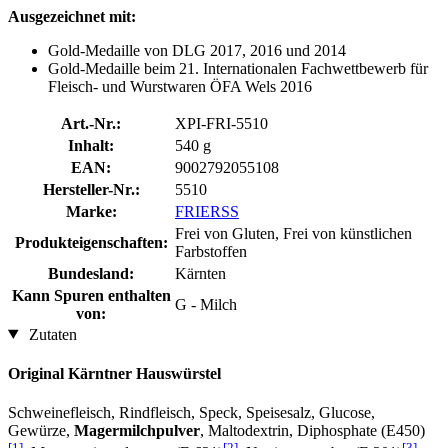
Ausgezeichnet mit:
Gold-Medaille von DLG 2017, 2016 und 2014
Gold-Medaille beim 21. Internationalen Fachwettbewerb für
Fleisch- und Wurstwaren ÖFA Wels 2016
Art.-Nr.:
XPI-FRI-5510
Inhalt:
540 g
EAN:
9002792055108
Hersteller-Nr.:
5510
Marke:
FRIERSS
Frei von Gluten, Frei von künstlichen
Produkteigenschaften:
Farbstoffen
Bundesland:
Kärnten
Kann Spuren enthalten
G - Milch
von:
Zutaten
Original Kärntner Hauswürstel
Schweinefleisch, Rindfleisch, Speck, Speisesalz, Glucose,
Gewürze,
Magermilchpulver
, Maltodextrin, Diphosphate (E450)
[1]
[2]
[3]