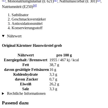
, Mononatriumglutamat (E 621)
, Natriumascorbat (E 301)
,
[4]
Natriumnitrit (E250)
Satbilisator
Geschmacksverstärker
Antioxidationsmittel
Konservierungsstoff
Nährwert
Original Kärntner Hauswürstel grob
Nährwert
pro 100 g
Energiegehalt / Brennwert
1955 / 467 kj / kcal
Fett
38,7 g
davon gesättigte Fettsäuren
16 g
Kohlenhydrate
3,3 g
davon Zucker
0,7 g
Eiweiß
26,2 g
Salz
3,3 g
Rechtliche Informationen
Passend dazu