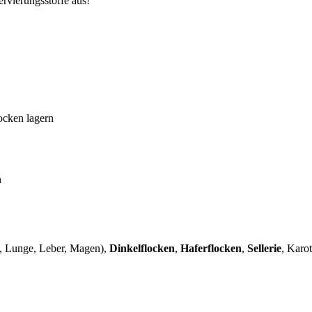
rvierungsstoffe aus!
ocken lagern
n
z, Lunge, Leber, Magen),
Dinkelflocken
,
Haferflocken
,
Sellerie
, Karot