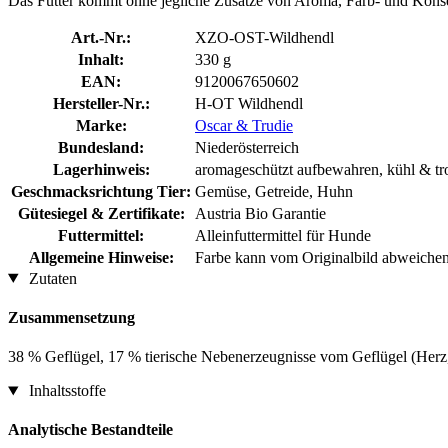
Das Futter kommt ohne jegliche Zusätze von Aroma, Farb- und Konse
Art.-Nr.:
XZO-OST-Wildhendl
Inhalt:
330 g
EAN:
9120067650602
Hersteller-Nr.:
H-OT Wildhendl
Marke:
Oscar & Trudie
Bundesland:
Niederösterreich
Lagerhinweis:
aromageschützt aufbewahren, kühl & tr
Geschmacksrichtung Tier:
Gemüse, Getreide, Huhn
Gütesiegel & Zertifikate:
Austria Bio Garantie
Futtermittel:
Alleinfuttermittel für Hunde
Allgemeine Hinweise:
Farbe kann vom Originalbild abweiche
Zutaten
Zusammensetzung
38 % Geflügel, 17 % tierische Nebenerzeugnisse vom Geflügel (Her
Inhaltsstoffe
Analytische Bestandteile