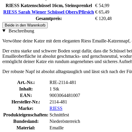
RIESS Katzenschüssel 16cm, Steinsprenkel
€ 54,99
RIESS Sarah Wiener Schüssel Obers/Pfirsich
€ 65,49
Gesamtpreis:
€ 120,48
Beide in den Warenkorb
Beschreibung
Verwöhne deine Katze mit dem eleganten Riess Emaille-Katzennapf, d
Der extra starke und schwere Boden sorgt dafür, dass die Schüssel bei
Emailleoberfläche ist absolut geschmacks- und geruchsneutral, wodurc
ermöglicht deiner Katze ein rundum angenehmes und sicheres Aufn
Der robuste Napf ist absolut alltagstauglich und lässt sich nach der
Art.-Nr.:
RIE-2114-481
Inhalt:
1 Stk
EAN:
9003064481007
Hersteller-Nr.:
2114-481
Marke:
RIESS
Produkteigenschaften:
Schnittfest
Bundesland:
Niederösterreich
Material:
Emaille