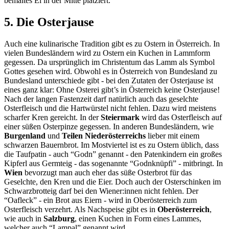
bemaltes Ei in der Mitte platziert.
5. Die Osterjause
Auch eine kulinarische Tradition gibt es zu Ostern in Österreich. In
vielen Bundesländern wird zu Ostern ein Kuchen in Lammform
gegessen. Da ursprünglich im Christentum das Lamm als Symbol
Gottes gesehen wird. Obwohl es in Österreich von Bundesland zu
Bundesland unterschiede gibt - bei den Zutaten der Osterjause ist
eines ganz klar: Ohne Osterei gibt’s in Österreich keine Osterjause!
Nach der langen Fastenzeit darf natürlich auch das geselchte
Osterfleisch und die Hartwürstel nicht fehlen. Dazu wird meistens
scharfer Kren gereicht. In der
Steiermark
wird das Osterfleisch auf
einer süßen Osterpinze gegessen. In anderen Bundesländern, wie
Burgenland
und
Teilen Niederösterreichs
lieber mit einem
schwarzen Bauernbrot. Im Mostviertel ist es zu Ostern üblich, dass
die Taufpatin - auch “Godn” genannt - den Patenkindern ein großes
Kipferl aus Germteig - das sogenannte “Godnknüpfi” - mitbringt. In
Wien
bevorzugt man auch eher das süße Osterbrot für das
Geselchte, den Kren und die Eier. Doch auch der Osterschinken im
Schwarzbrotteig darf bei den Wiener:innen nicht fehlen. Der
“Oafleck” - ein Brot aus Eiern - wird in Oberösterreich zum
Osterfleisch verzehrt. Als Nachspeise gibt es in
Oberösterreich
,
wie auch in
Salzburg
, einen Kuchen in Form eines Lammes,
welcher auch “Lampal” genannt wird.