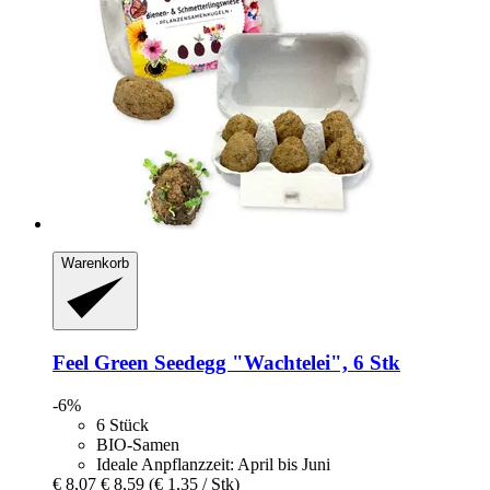
Warenkorb
Feel Green
Seedegg "Wachtelei", 6 Stk
-6%
6 Stück
BIO-Samen
Ideale Anpflanzzeit: April bis Juni
€ 8,07
€ 8,59
(€ 1,35 / Stk)