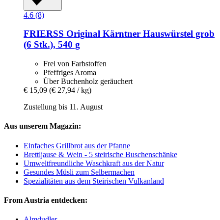
4.6 (8)
FRIERSS
Original Kärntner Hauswürstel grob
(6 Stk.), 540 g
Frei von Farbstoffen
Pfeffriges Aroma
Über Buchenholz geräuchert
€ 15,09
(€ 27,94 / kg)
Zustellung bis 11. August
Aus unserem Magazin:
Einfaches Grillbrot aus der Pfanne
Brettljause & Wein - 5 steirische Buschenschänke
Umweltfreundliche Waschkraft aus der Natur
Gesundes Müsli zum Selbermachen
Spezialitäten aus dem Steirischen Vulkanland
From Austria entdecken:
Almdudler