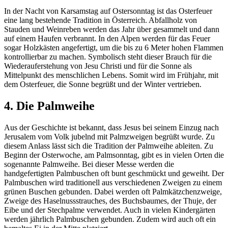
In der Nacht von Karsamstag auf Ostersonntag ist das Osterfeuer
eine lang bestehende Tradition in Österreich. Abfallholz von
Stauden und Weinreben werden das Jahr über gesammelt und dann
auf einem Haufen verbrannt. In den Alpen werden für das Feuer
sogar Holzkästen angefertigt, um die bis zu 6 Meter hohen Flammen
kontrollierbar zu machen. Symbolisch steht dieser Brauch für die
Wiederauferstehung von Jesu Christi und für die Sonne als
Mittelpunkt des menschlichen Lebens. Somit wird im Frühjahr, mit
dem Osterfeuer, die Sonne begrüßt und der Winter vertrieben.
4. Die Palmweihe
Aus der Geschichte ist bekannt, dass Jesus bei seinem Einzug nach
Jerusalem vom Volk jubelnd mit Palmzweigen begrüßt wurde. Zu
diesem Anlass lässt sich die Tradition der Palmweihe ableiten. Zu
Beginn der Osterwoche, am Palmsonntag, gibt es in vielen Orten die
sogenannte Palmweihe. Bei dieser Messe werden die
handgefertigten Palmbuschen oft bunt geschmückt und geweiht. Der
Palmbuschen wird traditionell aus verschiedenen Zweigen zu einem
grünen Buschen gebunden. Dabei werden oft Palmkätzchenzweige,
Zweige des Haselnussstrauches, des Buchsbaumes, der Thuje, der
Eibe und der Stechpalme verwendet. Auch in vielen Kindergärten
werden jährlich Palmbuschen gebunden. Zudem wird auch oft ein