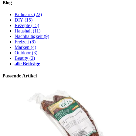
Blog
Kulinarik
(22)
DIY
(15)
Rezepte
(15)
Haushalt
(11)
Nachhaltigkeit
(9)
Freizeit
(8)
Marken
(4)
Outdoor
(3)
Beauty
(2)
alle Beiträge
Passende Artikel