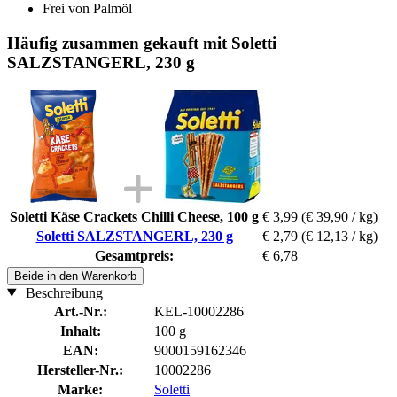
Frei von Palmöl
Häufig zusammen gekauft mit Soletti
SALZSTANGERL, 230 g
Soletti Käse Crackets Chilli Cheese, 100 g
€ 3,99
(€ 39,90 / kg)
Soletti SALZSTANGERL, 230 g
€ 2,79
(€ 12,13 / kg)
Gesamtpreis:
€ 6,78
Beide in den Warenkorb
Beschreibung
Art.-Nr.:
KEL-10002286
Inhalt:
100 g
EAN:
9000159162346
Hersteller-Nr.:
10002286
Marke:
Soletti