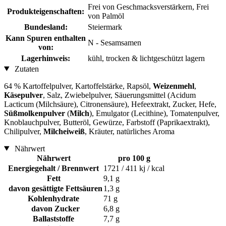
Frei von Geschmacksverstärkern, Frei
Produkteigenschaften:
von Palmöl
Bundesland:
Steiermark
Kann Spuren enthalten
N - Sesamsamen
von:
Lagerhinweis:
kühl, trocken & lichtgeschützt lagern
Zutaten
64 % Kartoffelpulver, Kartoffelstärke, Rapsöl,
Weizenmehl
,
Käsepulver
, Salz, Zwiebelpulver, Säuerungsmittel (Acidum
Lacticum (Milchsäure), Citronensäure), Hefeextrakt, Zucker, Hefe,
Süßmolkenpulver
(
Milch
), Emulgator (Lecithine), Tomatenpulver,
Knoblauchpulver, Butteröl, Gewürze, Farbstoff (Paprikaextrakt),
Chilipulver,
Milcheiweiß
, Kräuter, natürliches Aroma
Nährwert
Nährwert
pro 100 g
Energiegehalt / Brennwert
1721 / 411 kj / kcal
Fett
9,1 g
davon gesättigte Fettsäuren
1,3 g
Kohlenhydrate
71 g
davon Zucker
6,8 g
Ballaststoffe
7,7 g