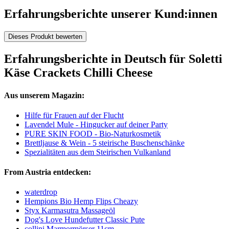
Erfahrungsberichte unserer Kund:innen
Dieses Produkt bewerten
Erfahrungsberichte in Deutsch für Soletti
Käse Crackets Chilli Cheese
Aus unserem Magazin:
Hilfe für Frauen auf der Flucht
Lavendel Mule - Hingucker auf deiner Party
PURE SKIN FOOD - Bio-Naturkosmetik
Brettljause & Wein - 5 steirische Buschenschänke
Spezialitäten aus dem Steirischen Vulkanland
From Austria entdecken:
waterdrop
Hempions Bio Hemp Flips Cheazy
Styx Karmasutra Massageöl
Dog's Love Hundefutter Classic Pute
collini Marmormörser 11cm