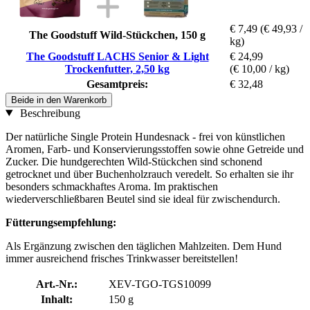
€ 7,49
(€ 49,93 /
The Goodstuff Wild-Stückchen, 150 g
kg)
The Goodstuff LACHS Senior & Light
€ 24,99
Trockenfutter, 2,50 kg
(€ 10,00 / kg)
Gesamtpreis:
€ 32,48
Beide in den Warenkorb
Beschreibung
Der natürliche Single Protein Hundesnack - frei von künstlichen
Aromen, Farb- und Konservierungsstoffen sowie ohne Getreide und
Zucker. Die hundgerechten Wild-Stückchen sind schonend
getrocknet und über Buchenholzrauch veredelt. So erhalten sie ihr
besonders schmackhaftes Aroma. Im praktischen
wiederverschließbaren Beutel sind sie ideal für zwischendurch.
Fütterungsempfehlung:
Als Ergänzung zwischen den täglichen Mahlzeiten. Dem Hund
immer ausreichend frisches Trinkwasser bereitstellen!
Art.-Nr.:
XEV-TGO-TGS10099
Inhalt:
150 g