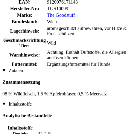
EAN:
9120076171143
Hersteller-Nr.:
TGS10099
Marke:
The Goodstuff
Bundesland:
Wien
aromageschützt aufbewahren, vor Hitze &
Lagerhinweis:
Frost schützen
Geschmacksrichtung
Wild
Tier:
Achtung: Enthält Duftstoffe, die Allergien
Warnhinweise:
auslösen können.
Futtermittel:
Ergänzungsfuttermittel für Hunde
Zutaten
Zusammensetzung
98 % Wildfleisch, 1,5 % Apfelrohfaser, 0,5 % Meersalz
Inhaltsstoffe
Analytische Bestandteile
Inhaltsstoffe
Protein
51,2 %