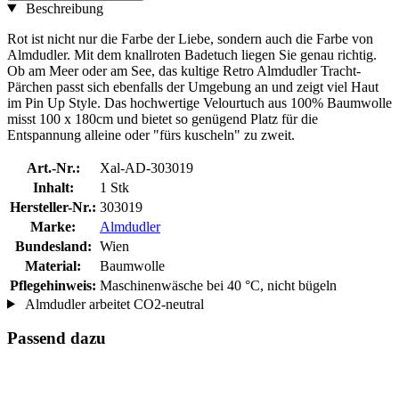
Beschreibung
Rot ist nicht nur die Farbe der Liebe, sondern auch die Farbe von
Almdudler. Mit dem knallroten Badetuch liegen Sie genau richtig.
Ob am Meer oder am See, das kultige Retro Almdudler Tracht-
Pärchen passt sich ebenfalls der Umgebung an und zeigt viel Haut
im Pin Up Style. Das hochwertige Velourtuch aus 100% Baumwolle
misst 100 x 180cm und bietet so genügend Platz für die
Entspannung alleine oder "fürs kuscheln" zu zweit.
Art.-Nr.:
Xal-AD-303019
Inhalt:
1 Stk
Hersteller-Nr.:
303019
Marke:
Almdudler
Bundesland:
Wien
Material:
Baumwolle
Pflegehinweis:
Maschinenwäsche bei 40 °C, nicht bügeln
Almdudler arbeitet CO2-neutral
Passend dazu