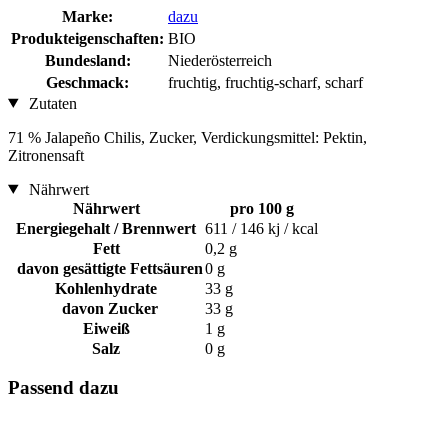
Marke:
dazu
Produkteigenschaften:
BIO
Bundesland:
Niederösterreich
Geschmack:
fruchtig, fruchtig-scharf, scharf
Zutaten
71 % Jalapeño Chilis, Zucker, Verdickungsmittel: Pektin,
Zitronensaft
Nährwert
Nährwert
pro 100 g
Energiegehalt / Brennwert
611 / 146 kj / kcal
Fett
0,2 g
davon gesättigte Fettsäuren
0 g
Kohlenhydrate
33 g
davon Zucker
33 g
Eiweiß
1 g
Salz
0 g
Passend dazu