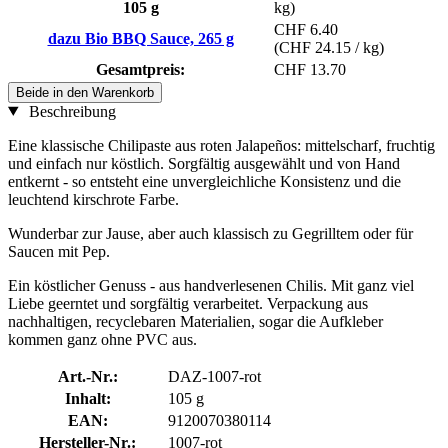
105 g
kg)
CHF 6.40
dazu Bio BBQ Sauce, 265 g
(CHF 24.15 / kg)
Gesamtpreis:
CHF 13.70
Beide in den Warenkorb
Beschreibung
Eine klassische Chilipaste aus roten Jalapeños: mittelscharf, fruchtig
und einfach nur köstlich. Sorgfältig ausgewählt und von Hand
entkernt - so entsteht eine unvergleichliche Konsistenz und die
leuchtend kirschrote Farbe.
Wunderbar zur Jause, aber auch klassisch zu Gegrilltem oder für
Saucen mit Pep.
Ein köstlicher Genuss - aus handverlesenen Chilis. Mit ganz viel
Liebe geerntet und sorgfältig verarbeitet. Verpackung aus
nachhaltigen, recyclebaren Materialien, sogar die Aufkleber
kommen ganz ohne PVC aus.
Art.-Nr.:
DAZ-1007-rot
Inhalt:
105 g
EAN:
9120070380114
Hersteller-Nr.:
1007-rot