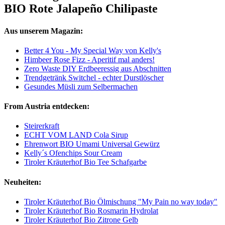
BIO Rote Jalapeño Chilipaste
Aus unserem Magazin:
Better 4 You - My Special Way von Kelly's
Himbeer Rose Fizz - Aperitif mal anders!
Zero Waste DIY Erdbeeressig aus Abschnitten
Trendgetränk Switchel - echter Durstlöscher
Gesundes Müsli zum Selbermachen
From Austria entdecken:
Steirerkraft
ECHT VOM LAND Cola Sirup
Ehrenwort BIO Umami Universal Gewürz
Kelly´s Ofenchips Sour Cream
Tiroler Kräuterhof Bio Tee Schafgarbe
Neuheiten:
Tiroler Kräuterhof Bio Ölmischung "My Pain no way today"
Tiroler Kräuterhof Bio Rosmarin Hydrolat
Tiroler Kräuterhof Bio Zitrone Gelb