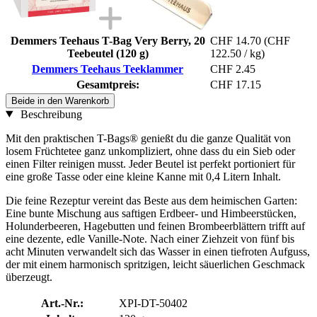
Demmers Teehaus T-Bag Very Berry, 20
CHF 14.70
(CHF
Teebeutel (120 g)
122.50 / kg)
Demmers Teehaus Teeklammer
CHF 2.45
Gesamtpreis:
CHF 17.15
Beide in den Warenkorb
Beschreibung
Mit den praktischen T-Bags® genießt du die ganze Qualität von
losem Früchtetee ganz unkompliziert, ohne dass du ein Sieb oder
einen Filter reinigen musst. Jeder Beutel ist perfekt portioniert für
eine große Tasse oder eine kleine Kanne mit 0,4 Litern Inhalt.
Die feine Rezeptur vereint das Beste aus dem heimischen Garten:
Eine bunte Mischung aus saftigen Erdbeer- und Himbeerstücken,
Holunderbeeren, Hagebutten und feinen Brombeerblättern trifft auf
eine dezente, edle Vanille-Note. Nach einer Ziehzeit von fünf bis
acht Minuten verwandelt sich das Wasser in einen tiefroten Aufguss,
der mit einem harmonisch spritzigen, leicht säuerlichen Geschmack
überzeugt.
Art.-Nr.:
XPI-DT-50402