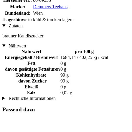
Hersteller-Nr.:
00-09533
Marke:
Demmers Teehaus
Bundesland:
Wien
Lagerhinweis:
kühl & trocken lagern
Zutaten
brauner Kandiszucker
Nährwert
Nährwert
pro 100 g
Energiegehalt / Brennwert
1684,14 / 402,25 kj / kcal
Fett
0 g
davon gesättigte Fettsäuren
0 g
Kohlenhydrate
99 g
davon Zucker
99 g
Eiweiß
0 g
Salz
0,02 g
Rechtliche Informationen
Passend dazu