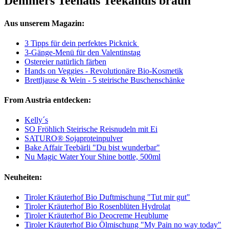
Demmers Teehaus Teekandis braun
Aus unserem Magazin:
3 Tipps für dein perfektes Picknick
3-Gänge-Menü für den Valentinstag
Ostereier natürlich färben
Hands on Veggies - Revolutionäre Bio-Kosmetik
Brettljause & Wein - 5 steirische Buschenschänke
From Austria entdecken:
Kelly´s
SO Fröhlich Steirische Reisnudeln mit Ei
SATURO® Sojaproteinpulver
Bake Affair Teebärli "Du bist wunderbar"
Nu Magic Water Your Shine bottle, 500ml
Neuheiten:
Tiroler Kräuterhof Bio Duftmischung "Tut mir gut"
Tiroler Kräuterhof Bio Rosenblüten Hydrolat
Tiroler Kräuterhof Bio Deocreme Heublume
Tiroler Kräuterhof Bio Ölmischung "My Pain no way today"