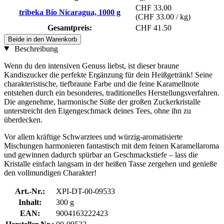
CHF 33.00
tribeka Bio Nicaragua, 1000 g
(CHF 33.00 / kg)
Gesamtpreis:
CHF 41.50
Beide in den Warenkorb
Beschreibung
Wenn du den intensiven Genuss liebst, ist dieser braune
Kandiszucker die perfekte Ergänzung für dein Heißgetränk! Seine
charakteristische, tiefbraune Farbe und die feine Karamellnote
entstehen durch ein besonderes, traditionelles Herstellungsverfahren.
Die angenehme, harmonische Süße der großen Zuckerkristalle
unterstreicht den Eigengeschmack deines Tees, ohne ihn zu
überdecken.
Vor allem kräftige Schwarztees und würzig-aromatisierte
Mischungen harmonieren fantastisch mit dem feinen Karamellaroma
und gewinnen dadurch spürbar an Geschmackstiefe – lass die
Kristalle einfach langsam in der heißen Tasse zergehen und genieße
den vollmundigen Charakter!
Art.-Nr.:
XPI-DT-00-09533
Inhalt:
300 g
EAN:
9004163222423