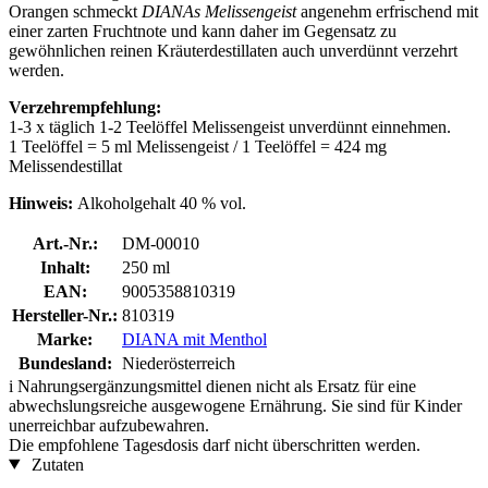
Orangen schmeckt
DIANAs Melissengeist
angenehm erfrischend mit
einer zarten Fruchtnote und kann daher im Gegensatz zu
gewöhnlichen reinen Kräuterdestillaten auch unverdünnt verzehrt
werden.
Verzehrempfehlung:
1-3 x täglich ​​​​​​1-2 Teelöffel Melissengeist unverdünnt einnehmen.
1 Teelöffel = 5 ml Melissengeist / 1 Teelöffel = 424 mg
Melissendestillat
Hinweis:
Alkoholgehalt 40 % vol.
Art.-Nr.:
DM-00010
Inhalt:
250 ml
EAN:
9005358810319
Hersteller-Nr.:
810319
Marke:
DIANA mit Menthol
Bundesland:
Niederösterreich
i
Nahrungsergänzungsmittel dienen nicht als Ersatz für eine
abwechslungsreiche ausgewogene Ernährung. Sie sind für Kinder
unerreichbar aufzubewahren.
Die empfohlene Tagesdosis darf nicht überschritten werden.
Zutaten