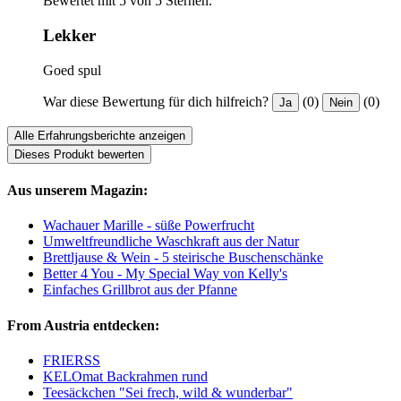
Bewertet mit 5 von 5 Sternen.
Lekker
Goed spul
War diese Bewertung für dich hilfreich?
(0)
(0)
Ja
Nein
Alle Erfahrungsberichte anzeigen
Dieses Produkt bewerten
Aus unserem Magazin:
Wachauer Marille - süße Powerfrucht
Umweltfreundliche Waschkraft aus der Natur
Brettljause & Wein - 5 steirische Buschenschänke
Better 4 You - My Special Way von Kelly's
Einfaches Grillbrot aus der Pfanne
From Austria entdecken:
FRIERSS
KELOmat Backrahmen rund
Teesäckchen "Sei frech, wild & wunderbar"