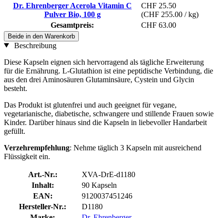
Dr. Ehrenberger Acerola Vitamin C
CHF 25.50
Pulver Bio, 100 g
(CHF 255.00 / kg)
Gesamtpreis:
CHF 63.00
Beide in den Warenkorb
Beschreibung
Diese Kapseln eignen sich hervorragend als tägliche Erweiterung
für die Ernährung. L-Glutathion ist eine peptidische Verbindung, die
aus den drei Aminosäuren Glutaminsäure, Cystein und Glycin
besteht.
Das Produkt ist glutenfrei und auch geeignet für vegane,
vegetarianische, diabetische, schwangere und stillende Frauen sowie
Kinder. Darüber hinaus sind die Kapseln in liebevoller Handarbeit
gefüllt.
Verzehrempfehlung
: Nehme täglich 3 Kapseln mit ausreichend
Flüssigkeit ein.
Art.-Nr.:
XVA-DrE-d1180
Inhalt:
90 Kapseln
EAN:
9120037451246
Hersteller-Nr.:
D1180
Marke:
Dr. Ehrenberger