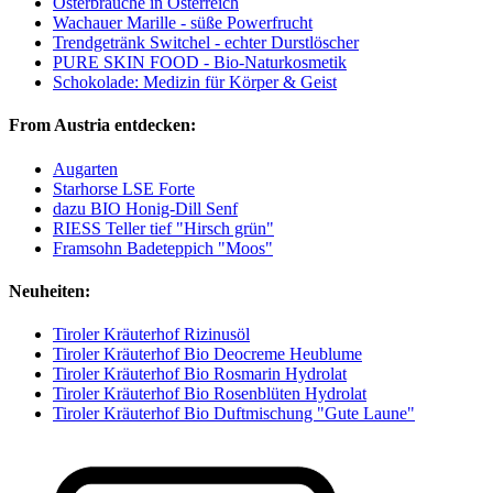
Osterbräuche in Österreich
Wachauer Marille - süße Powerfrucht
Trendgetränk Switchel - echter Durstlöscher
PURE SKIN FOOD - Bio-Naturkosmetik
Schokolade: Medizin für Körper & Geist
From Austria entdecken:
Augarten
Starhorse LSE Forte
dazu BIO Honig-Dill Senf
RIESS Teller tief "Hirsch grün"
Framsohn Badeteppich "Moos"
Neuheiten:
Tiroler Kräuterhof Rizinusöl
Tiroler Kräuterhof Bio Deocreme Heublume
Tiroler Kräuterhof Bio Rosmarin Hydrolat
Tiroler Kräuterhof Bio Rosenblüten Hydrolat
Tiroler Kräuterhof Bio Duftmischung "Gute Laune"