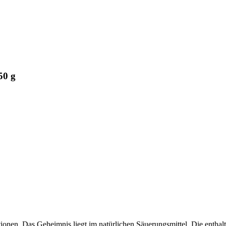
50 g
tionen. Das Geheimnis liegt im natürlichen Säuerungsmittel. Die enthal