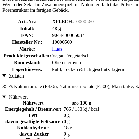
Wein oder Sekt. Im Zusammenspiel mit Natron entfaltet das Pulver i
Porenstruktur im fertigen Gebäck.
Art.-Nr.:
XPI-EDH-10000560
Inhalt:
48 g
EAN:
9044400005037
Hersteller-Nr.:
10000560
Marke:
Haas
Produkteigenschaften:
Vegan, Vegetarisch
Bundesland:
Oberösterreich
Lagerhinweis:
kühl, trocken & lichtgeschützt lagern
Zutaten
35 % Kaliumtartrate (E336), Natriumcarbonate (E500), Maisstärke, S
Nährwert
Nährwert
pro 100 g
Energiegehalt / Brennwert
766 / 183 kj / kcal
Fett
0 g
davon gesättigte Fettsäuren
0 g
Kohlenhydrate
18 g
davon Zucker
0 g