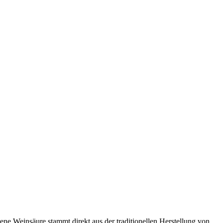
tene Weinsäure stammt direkt aus der traditionellen Herstellung von