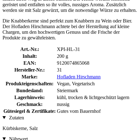
geröstet und entfalten so ihr volles, nussiges Aroma. Zusätzlich
werden sie mit Salz gewürzt, um die notwendige Würze zu erhalten.
Die Knabberkerne sind perfekt zum Knabbern zu Wein oder Bier.
Der Hofladen Hirschmann achtete bei der Herstellung auf kleine
Chargen, um den hochwertigen Genuss und die Frische der
Produkte zu gewährleisten.
Art.-Nr.:
XPI-HL-31
Inhalt:
200 g
EAN:
9120074865068
Hersteller-Nr.:
31
Marke:
Hofladen Hirschmann
Produkteigenschaften:
Vegan, Vegetarisch
Bundesland:
Steiermark
Lagerhinweis:
kühl, trocken & lichtgeschützt lagern
Geschmack:
nussig
Gütesiegel & Zertifikate:
Gutes vom Bauernhof
Zutaten
Kürbiskerne, Salz
Nährwert