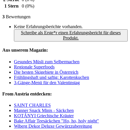
1 Stern
0
(0%)
3
Bewertungen
Keine Erfahrungsberichte vorhanden.
Schreibe als Erste*r einen Erfahrungsbericht für dieses
Produkt.
Aus unserem Magazin:
Gesundes Müsli zum Selbermachen
Regionale Superfoods
Die besten Skigebiete in Österreich
Frühlingshaft und saftig: Karottenkuchen
3-Gänge-Menü für den Valentinstag
From Austria entdecken:
SAINT CHARLES
Manner Snack Minis - Säckchen
KOTÁNYI Griechische Kräuter
Bake Affair Teesäckchen "Ho, ho, holy night"
Wiberg Dekor Deluxe Gewürzzubereitung