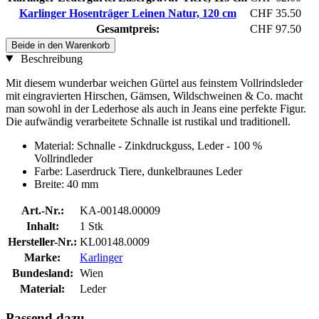
Karlinger Hosenträger Leinen Natur, 120 cm
CHF 35.50
Gesamtpreis:
CHF 97.50
Beide in den Warenkorb
Beschreibung
Mit diesem wunderbar weichen Gürtel aus feinstem Vollrindsleder
mit eingravierten Hirschen, Gämsen, Wildschweinen & Co. macht
man sowohl in der Lederhose als auch in Jeans eine perfekte Figur.
Die aufwändig verarbeitete Schnalle ist rustikal und traditionell.
Material: Schnalle - Zinkdruckguss, Leder - 100 %
Vollrindleder
Farbe: Laserdruck Tiere, dunkelbraunes Leder
Breite: 40 mm
Art.-Nr.:
KA-00148.00009
Inhalt:
1 Stk
Hersteller-Nr.:
KL00148.0009
Marke:
Karlinger
Bundesland:
Wien
Material:
Leder
Passend dazu