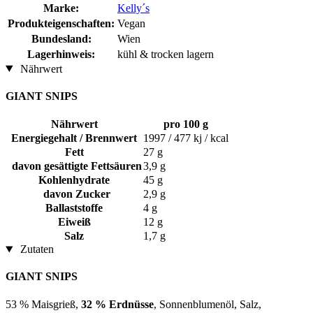
Marke:
Kelly´s
Produkteigenschaften:
Vegan
Bundesland:
Wien
Lagerhinweis:
kühl & trocken lagern
Nährwert
GIANT SNIPS
Nährwert
pro 100 g
Energiegehalt / Brennwert
1997 / 477 kj / kcal
Fett
27 g
davon gesättigte Fettsäuren
3,9 g
Kohlenhydrate
45 g
davon Zucker
2,9 g
Ballaststoffe
4 g
Eiweiß
12 g
Salz
1,7 g
Zutaten
GIANT SNIPS
53 % Maisgrieß,
32 % Erdnüsse
, Sonnenblumenöl, Salz,