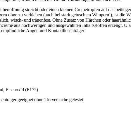
nöffnung streicht oder einen kleinen Cremetropfen auf das beiliegend
rn ohne zu verkleben (auch bei stark getuschten Wimpern!), ist die W
öslich, wisch- und tränenfest. Ohne Zusatz von Härchen oder haarähnli
rncreme aus hochwertigen und ausgewählten Inhaltsstoffen erzeugt. U.a
ür empfindliche Augen und Kontaktlinsenträger!
i, Eisenoxid (E172)
träger geeignet ohne Tierversuche getestet!