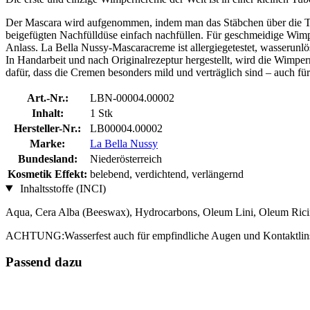
Der Mascara wird aufgenommen, indem man das Stäbchen über die Tube
beigefügten Nachfülldüse einfach nachfüllen. Für geschmeidige Wimpe
Anlass. La Bella Nussy-Mascaracreme ist allergiegetestet, wasserunl
In Handarbeit und nach Originalrezeptur hergestellt, wird die Wimpe
dafür, dass die Cremen besonders mild und verträglich sind – auch f
Art.-Nr.:
LBN-00004.00002
Inhalt:
1 Stk
Hersteller-Nr.:
LB00004.00002
Marke:
La Bella Nussy
Bundesland:
Niederösterreich
Kosmetik Effekt:
belebend, verdichtend, verlängernd
Inhaltsstoffe (INCI)
Aqua, Cera Alba (Beeswax), Hydrocarbons, Oleum Lini, Oleum Ricin
ACHTUNG:Wasserfest auch für empfindliche Augen und Kontaktlinsen
Passend dazu