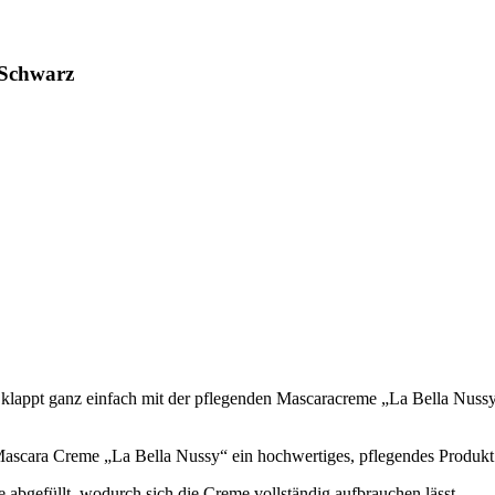
 Schwarz
klappt ganz einfach mit der pflegenden Mascaracreme „La Bella Nussy“
Mascara Creme „La Bella Nussy“ ein hochwertiges, pflegendes Produkt
e abgefüllt, wodurch sich die Creme vollständig aufbrauchen lässt.