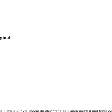
ginal
ante. Erziele Punkte, indem du gleichrangige Karten meldest und führe 