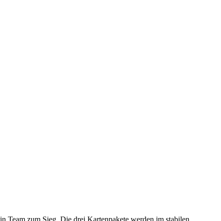
dein Team zum Sieg. Die drei Kartenpakete werden im stabilen