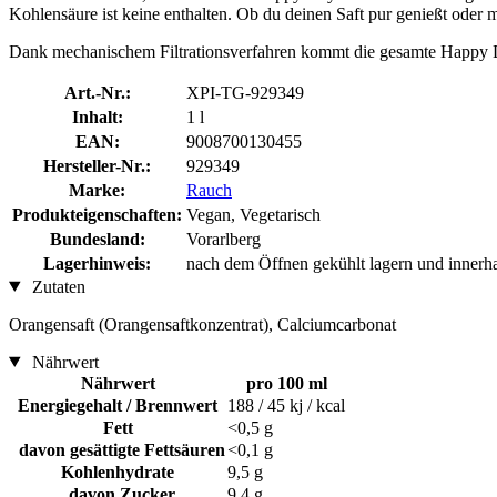
Kohlensäure ist keine enthalten. Ob du deinen Saft pur genießt oder m
Dank mechanischem Filtrationsverfahren kommt die gesamte Happy Da
Art.-Nr.:
XPI-TG-929349
Inhalt:
1 l
EAN:
9008700130455
Hersteller-Nr.:
929349
Marke:
Rauch
Produkteigenschaften:
Vegan, Vegetarisch
Bundesland:
Vorarlberg
Lagerhinweis:
nach dem Öffnen gekühlt lagern und innerh
Zutaten
Orangensaft (Orangensaftkonzentrat), Calciumcarbonat
Nährwert
Nährwert
pro 100 ml
Energiegehalt / Brennwert
188 / 45 kj / kcal
Fett
<0,5 g
davon gesättigte Fettsäuren
<0,1 g
Kohlenhydrate
9,5 g
davon Zucker
9,4 g