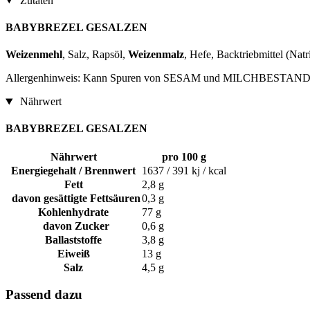
Zutaten
BABYBREZEL GESALZEN
Weizenmehl
, Salz, Rapsöl,
Weizenmalz
, Hefe, Backtriebmittel (Na
Allergenhinweis: Kann Spuren von SESAM und MILCHBESTANDT
Nährwert
BABYBREZEL GESALZEN
Nährwert
pro 100 g
Energiegehalt / Brennwert
1637 / 391 kj / kcal
Fett
2,8 g
davon gesättigte Fettsäuren
0,3 g
Kohlenhydrate
77 g
davon Zucker
0,6 g
Ballaststoffe
3,8 g
Eiweiß
13 g
Salz
4,5 g
Passend dazu