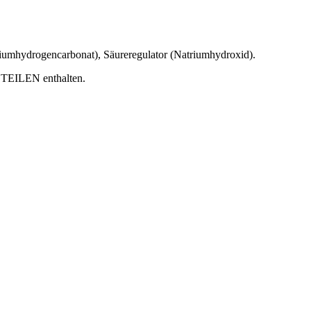
triumhydrogencarbonat), Säureregulator (Natriumhydroxid).
EILEN enthalten.