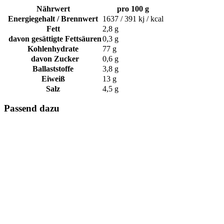
Nährwert
pro 100 g
Energiegehalt / Brennwert
1637 / 391 kj / kcal
Fett
2,8 g
davon gesättigte Fettsäuren
0,3 g
Kohlenhydrate
77 g
davon Zucker
0,6 g
Ballaststoffe
3,8 g
Eiweiß
13 g
Salz
4,5 g
Passend dazu