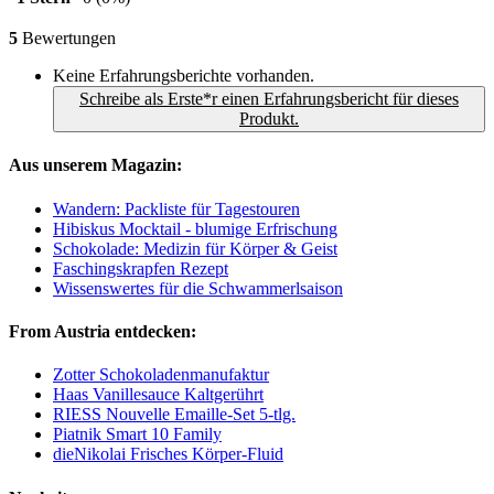
5
Bewertungen
Keine Erfahrungsberichte vorhanden.
Schreibe als Erste*r einen Erfahrungsbericht für dieses
Produkt.
Aus unserem Magazin:
Wandern: Packliste für Tagestouren
Hibiskus Mocktail - blumige Erfrischung
Schokolade: Medizin für Körper & Geist
Faschingskrapfen Rezept
Wissenswertes für die Schwammerlsaison
From Austria entdecken:
Zotter Schokoladenmanufaktur
Haas Vanillesauce Kaltgerührt
RIESS Nouvelle Emaille-Set 5-tlg.
Piatnik Smart 10 Family
dieNikolai Frisches Körper-Fluid