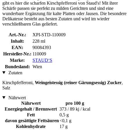
gibt es hier die scharfen Kirschpfefferoni von Staud's! Mit ihrer
Schärfe passen sie perfekt zu milden Gerichten und sind eine
wunderbare Ergänzung für kalte Platten oder Jausen. Die besondere
Delikatesse besteht aus besten Zutaten und wird im wieder
verschließbaren Glas geliefert.
Art.-Nr.:
XPI-STD-110009
Inhalt:
228 ml
EAN:
90084393
Hersteller-Nr.:
110009
Marke:
STAUD‘S
Bundesland:
Wien
Zutaten
Kirschpfefferoni,
Weingeistessig (reiner Gärungsessig) Zucker
,
Salz
Nährwert
Nährwert
pro 100 g
Energiegehalt / Brennwert
373 / 89 kj / kcal
Fett
0,5 g
davon gesättigte Fettsäuren
<0,1 g
Kohlenhydrate
17 g