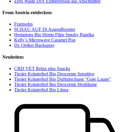
Zero Waste DIY Erdbeeressig aus Abschnitten
From Austria entdecken:
Framsohn
SCHAU AUF Di AugenBooster
Hempions Bio Hemp Flips Smoky Paprika
Kelly´s Microwave Caramel Pop
Dr. Oetker Backspray
Neuheiten:
CBD VET Relax plus Snacks
Tiroler Kräuterhof Bio Deocreme Sensitive
Tiroler Kräuterhof Bio Duftmischung "Gute Laune"
Tiroler Kräuterhof Bio Deocreme Heublume
Tiroler Kräuterhof Bio Litsea