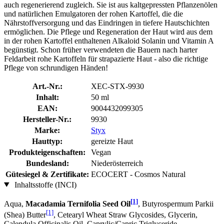
auch regenerierend zugleich. Sie ist aus kaltgepressten Pflanzenölen
und natürlichen Emulgatoren der rohen Kartoffel, die die
Nährstoffversorgung und das Eindringen in tiefere Hautschichten
ermöglichen. Die Pflege und Regeneration der Haut wird aus dem
in der rohen Kartoffel enthaltenen Alkaloid Solanin und Vitamin A
begünstigt. Schon früher verwendeten die Bauern nach harter
Feldarbeit rohe Kartoffeln für strapazierte Haut - also die richtige
Pflege von schrundigen Händen!
Art.-Nr.:
XEC-STX-9930
Inhalt:
50 ml
EAN:
9004432099305
Hersteller-Nr.:
9930
Marke:
Styx
Hauttyp:
gereizte Haut
Produkteigenschaften:
Vegan
Bundesland:
Niederösterreich
Gütesiegel & Zertifikate:
ECOCERT - Cosmos Natural
Inhaltsstoffe (INCI)
[1]
Aqua,
Macadamia Ternifolia Seed Oil
, Butyrospermum Parkii
[1]
(Shea) Butter
, Cetearyl Wheat Straw Glycosides, Glycerin,
Calendula Officinalis Oil, Caprylic/Capric Triglyceride,