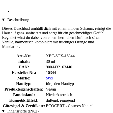
Beschreibung
Dieses Duschbad umhüllt dich mit einem milden Schaum, reinigt die
Haut auf ganz sanfte Art und sorgt für ein geschmeidiges Gefühl.
Begleitet wirst du dabei von einem herrlichen Duft nach süßer
Vanille, harmonisch kombiniert mit fruchtiger Orange und
Mandarine.
Art.-Nr.:
XEC-STX-16344
Inhalt:
30 ml
EAN:
9004432163440
Hersteller-Nr.:
16344
Marke:
Styx
Hauttyp:
für jeden Hauttyp
Produkteigenschaften:
Vegan
Bundesland:
Niederösterreich
Kosmetik Effekt:
duftend, reinigend
Gütesiegel & Zertifikate:
ECOCERT - Cosmos Natural
Inhaltsstoffe (INCI)