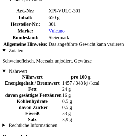
Art.-Nr.:
XPI-VULC-301
Inhalt:
650 g
Hersteller-Nr.:
301
Marke:
Vulcano
Bundesland:
Steiermark
Allgemeine Hinweise:
Das angeführte Gewicht kann variieren
Zutaten
Schweinefleisch, Meersalz unjodiert, Gewürze
Nährwert
Nährwert
pro 100 g
Energiegehalt / Brennwert
1457 / 348 kj / kcal
Fett
24 g
davon gesättigte Fettsäuren
16 g
Kohlenhydrate
0,5 g
davon Zucker
0,5 g
Eiweiß
33 g
Salz
3,9 g
Rechtliche Informationen