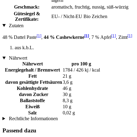
lagern
Geschmack:
aromatisch, fruchtig, nussig, süß-würzig
Gütesiegel &
EU- / Nicht-EU Bio Zeichen
Zertifikate:
Zutaten
[1]
[1]
[1]
[1]
48 % Dattel Paste
,
44 % Cashewkerne
, 7 % Apfel
, Zimt
aus k.b.L.
Nährwert
Nährwert
pro 100 g
Energiegehalt / Brennwert
1784 / 426 kj / kcal
Fett
21 g
davon gesättigte Fettsäuren
3,6 g
Kohlenhydrate
46 g
davon Zucker
30 g
Ballaststoffe
8,3 g
Eiweiß
10 g
Salz
0,02 g
Rechtliche Informationen
Passend dazu