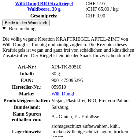
Willi Dungl BIO Kraftriegel
CHF 1.95
Waldbeere, 30 g
(CHF 65.00 / kg)
Gesamtpreis:
CHF 3.90
Beide in den Warenkorb
Beschreibung
Die völlig vegane Kreation KRAFTRIEGEL APFEL-ZIMT von
Willi Dungl ist fruchtig und zimtig zugleich. Die Rezeptur dieses
Kraftriegels ist vegan und ganz frei von schädlichen und künstlichen
Zusatzstoffen. Der Riegel ist ein idealer Snack für zwischendurch!
Art.-Nr.:
XPI-TK-59510
Inhalt:
30 g
EAN:
9001475095295
Hersteller-Nr.:
059510
Marke:
Willi Dungl
Produkteigenschaften:
Vegan, Plastikfrei, BIO, Frei von Palmöl
Bundesland:
Salzburg
Kann Spuren
A - Gluten, E - Erdnüsse
enthalten von:
aromageschützt aufbewahren, kühl,
Lagerhinweis:
trocken & lichtgeschützt lagern, trocken