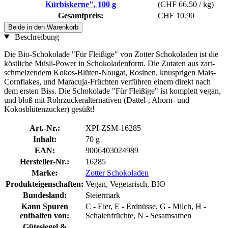
Kürbiskerne", 100 g
(CHF 66.50 / kg)
Gesamtpreis:
CHF 10.90
Beide in den Warenkorb
Beschreibung
Die Bio-Schokolade "Für Fleißige" von Zotter Schokoladen ist die
köstliche Müsli-Power in Schokoladenform. Die Zutaten aus zart-
schmelzendem Kokos-Blüten-Nougat, Rosinen, knusprigen Mais-
Cornflakes, und Maracuja-Früchten verführen einem direkt nach
dem ersten Biss. Die Schokolade "Für Fleißige" ist komplett vegan,
und bloß mit Rohrzuckeralternativen (Dattel-, Ahorn- und
Kokosblütenzucker) gesüßt!
Art.-Nr.:
XPI-ZSM-16285
Inhalt:
70 g
EAN:
9006403024989
Hersteller-Nr.:
16285
Marke:
Zotter Schokoladen
Produkteigenschaften:
Vegan, Vegetarisch, BIO
Bundesland:
Steiermark
Kann Spuren
C - Eier, E - Erdnüsse, G - Milch, H -
enthalten von:
Schalenfrüchte, N - Sesamsamen
Gütesiegel &