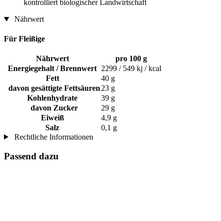
kontrolliert biologischer Landwirtschaft
Nährwert
Für Fleißige
Nährwert
pro 100 g
Energiegehalt / Brennwert
2299 / 549 kj / kcal
Fett
40 g
davon gesättigte Fettsäuren
23 g
Kohlenhydrate
39 g
davon Zucker
29 g
Eiweiß
4,9 g
Salz
0,1 g
Rechtliche Informationen
Passend dazu