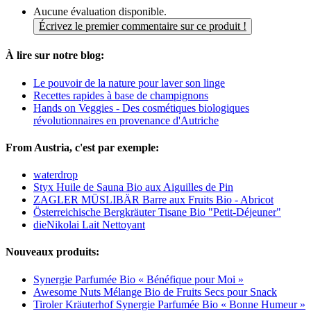
Aucune évaluation disponible.
Écrivez le premier commentaire sur ce produit !
À lire sur notre blog:
Le pouvoir de la nature pour laver son linge
Recettes rapides à base de champignons
Hands on Veggies - Des cosmétiques biologiques
révolutionnaires en provenance d'Autriche
From Austria, c'est par exemple:
waterdrop
Styx Huile de Sauna Bio aux Aiguilles de Pin
ZAGLER MÜSLIBÄR Barre aux Fruits Bio - Abricot
Österreichische Bergkräuter Tisane Bio "Petit-Déjeuner"
dieNikolai Lait Nettoyant
Nouveaux produits:
Synergie Parfumée Bio « Bénéfique pour Moi »
Awesome Nuts Mélange Bio de Fruits Secs pour Snack
Tiroler Kräuterhof Synergie Parfumée Bio « Bonne Humeur »