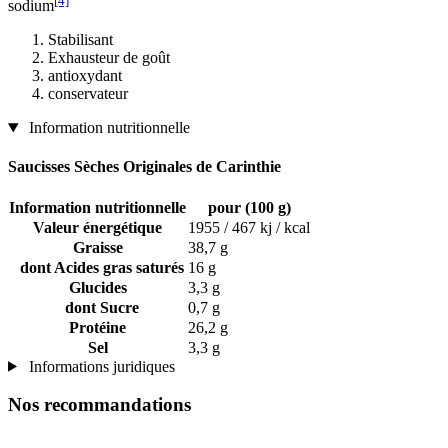
[4]
sodium
Stabilisant
Exhausteur de goût
antioxydant
conservateur
Information nutritionnelle
Saucisses Sèches Originales de Carinthie
Information nutritionnelle
pour (100 g)
Valeur énergétique
1955 / 467 kj / kcal
Graisse
38,7 g
dont Acides gras saturés
16 g
Glucides
3,3 g
dont Sucre
0,7 g
Protéine
26,2 g
Sel
3,3 g
Informations juridiques
Nos recommandations