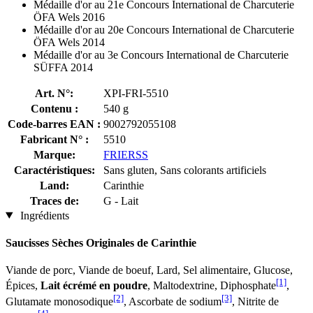
Médaille d'or au 21e Concours International de Charcuterie
ÖFA Wels 2016
Médaille d'or au 20e Concours International de Charcuterie
ÖFA Wels 2014
Médaille d'or au 3e Concours International de Charcuterie
SÜFFA 2014
Art. N°:
XPI-FRI-5510
Contenu :
540 g
Code-barres EAN :
9002792055108
Fabricant N° :
5510
Marque:
FRIERSS
Caractéristiques:
Sans gluten, Sans colorants artificiels
Land:
Carinthie
Traces de:
G - Lait
Ingrédients
Saucisses Sèches Originales de Carinthie
Viande de porc, Viande de boeuf, Lard, Sel alimentaire, Glucose,
[1]
Épices,
Lait écrémé en poudre
, Maltodextrine, Diphosphate
,
[2]
[3]
Glutamate monosodique
, Ascorbate de sodium
, Nitrite de