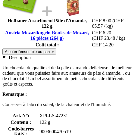
Hofbauer Assortiment Pâte d'Amande,
CHF 8.00
(CHF
122 g
65.57 / kg)
Austria Mozartkugeln Boules de Mozart,
CHF 6.20
16 pièces (264 g)
(CHF 23.48 / kg)
Coût total :
CHF 14.20
Ajouter l'ensemble au panier
Description
Un chocolat de qualité et de la pâte d'amande délicieuse : le meilleur
cadeau que vous puissiez faire aux amateurs de pâte d'amande... ou
de chocolat ! Un bel assortiment de petits chocolats de différents
goûts et aspects.
Remarque :
Conserver à l'abri du soleil, de la chaleur et de l'humidité.
Art. N°:
XPI-LS-47231
Contenu :
122 g
Code-barres
9003600470519
EAN :