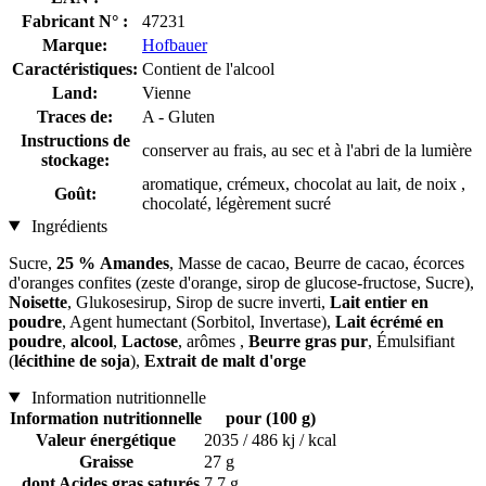
Fabricant N° :
47231
Marque:
Hofbauer
Caractéristiques:
Contient de l'alcool
Land:
Vienne
Traces de:
A - Gluten
Instructions de
conserver au frais, au sec et à l'abri de la lumière
stockage:
aromatique, crémeux, chocolat au lait, de noix ,
Goût:
chocolaté, légèrement sucré
Ingrédients
Sucre,
25 % Amandes
, Masse de cacao, Beurre de cacao, écorces
d'oranges confites (zeste d'orange, sirop de glucose-fructose, Sucre),
Noisette
, Glukosesirup, Sirop de sucre inverti,
Lait entier en
poudre
, Agent humectant (Sorbitol, Invertase),
Lait écrémé en
poudre
,
alcool
,
Lactose
, arômes ,
Beurre gras pur
, Émulsifiant
(
lécithine de soja
),
Extrait de malt d'orge
Information nutritionnelle
Information nutritionnelle
pour (100 g)
Valeur énergétique
2035 / 486 kj / kcal
Graisse
27 g
dont Acides gras saturés
7,7 g