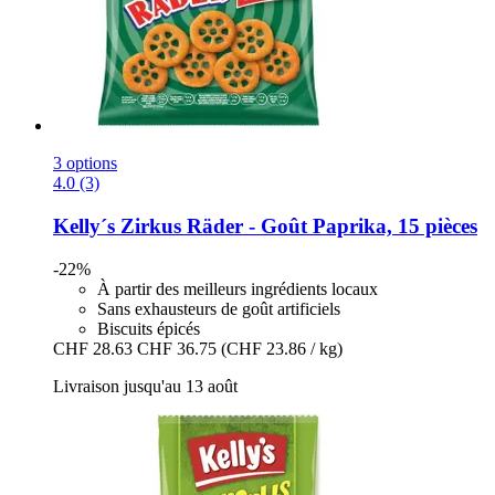
3 options
4.0 (3)
Kelly´s
Zirkus Räder -​ Goût Paprika, 15 pièces
-22%
À partir des meilleurs ingrédients locaux
Sans exhausteurs de goût artificiels
Biscuits épicés
CHF 28.63
CHF 36.75
(CHF 23.86 / kg)
Livraison jusqu'au 13 août