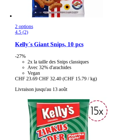
2 options
4.5 (2)
Kelly´s
Giant Snips, 10 pcs
-27%
2x la taille des Snips classiques
Avec 32% d'arachides
Vegan
CHF 23.69
CHF 32.40
(CHF 15.79 / kg)
Livraison jusqu'au 13 août