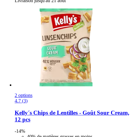
Livraison jusqu'au 21 août
2 options
4.7 (3)
Kelly´s
Chips de Lentilles -​ Goût Sour Cream,
12 pcs
-14%
40% de matières grasses en moins