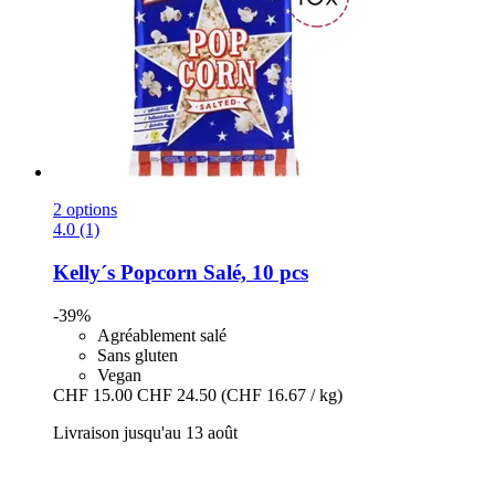
2 options
4.0 (1)
Kelly´s
Popcorn Salé, 10 pcs
-39%
Agréablement salé
Sans gluten
Vegan
CHF 15.00
CHF 24.50
(CHF 16.67 / kg)
Livraison jusqu'au 13 août