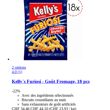
2 options
4.0 (1)
Kelly´s
Furiosi -​ Goût Fromage, 18 pcs
-22%
Avec des ingrédients sélectionnés
Biscuits croustillants au maïs
Sans exhausteurs de goût artificiels
CHF 34.46
CHF 44.10
(CHF 23.93 / kg)