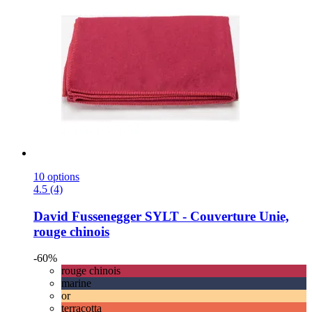
10 options
4.5 (4)
David Fussenegger
SYLT -​ Couverture Unie,
rouge chinois
-60%
rouge chinois
marine
or
terracotta