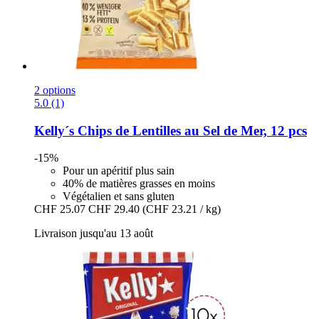
2 options
5.0 (1)
Kelly´s
Chips de Lentilles au Sel de Mer, 12 pcs
-15%
Pour un apéritif plus sain
40% de matières grasses en moins
Végétalien et sans gluten
CHF 25.07
CHF 29.40
(CHF 23.21 / kg)
Livraison jusqu'au 13 août