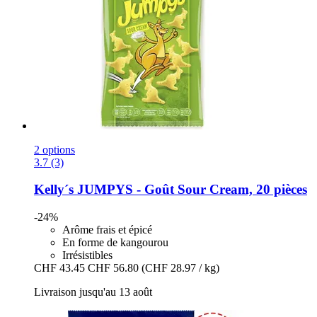
2 options
3.7 (3)
Kelly´s
JUMPYS -​ Goût Sour Cream, 20 pièces
-24%
Arôme frais et épicé
En forme de kangourou
Irrésistibles
CHF 43.45
CHF 56.80
(CHF 28.97 / kg)
Livraison jusqu'au 13 août