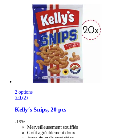
2 options
5.0 (2)
Kelly´s
Snips, 20 pcs
-19%
Merveilleusement soufflés
Goût agréablement doux