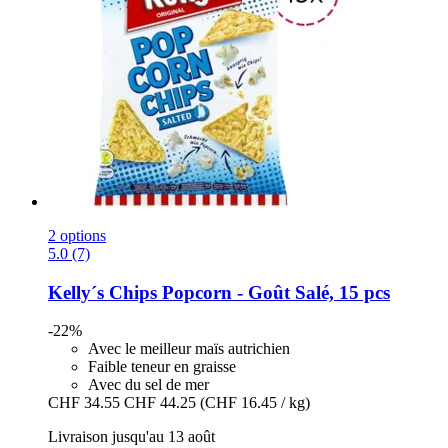
2 options
5.0 (7)
Kelly´s
Chips Popcorn -​ Goût Salé, 15 pcs
-22%
Avec le meilleur maïs autrichien
Faible teneur en graisse
Avec du sel de mer
CHF 34.55
CHF 44.25
(CHF 16.45 / kg)
Livraison jusqu'au 13 août