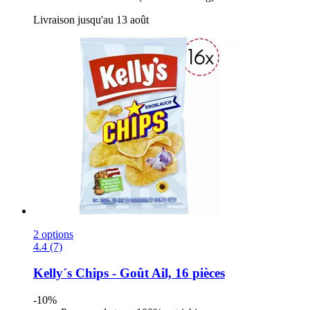
Livraison jusqu'au 13 août
2 options
4.4 (7)
Kelly´s
Chips -​ Goût Ail, 16 pièces
-10%