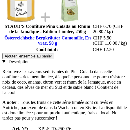
STAUD‘S Confiture Pina Colada au Rhum
CHF 6.70
(CHF
de la Jamaïque - Edition Limitée, 250 g
26.80 / kg)
Österreichische Bergkräuter Camomille, En
CHF 5.50
vrac, 50 g
(CHF 110.00 / kg)
Coût total :
CHF 12.20
Ajouter l'ensemble au panier
Description
Retrouvez les saveurs séduisantes de Pina Colada dans cette
confiture strictement limitée, à laquelle personne ne pourra résister :
noix de coco, ananas, citron vert et rhum de la Jamaïque, avec en
cadeau, des rêves de mer du Sud et de sable blanc ! Contient de
l'alcool.
A noter
: Tous les fruits de cette série limitée sont cultivés en
Autriche, par exemple dans la Wachau ou en Styrie. La disponibilité
est donc limitée : pour un produit authentique, frais et local. Ne
tardez pas pour y succomber !
Art. N°:
XPI-STD-250076