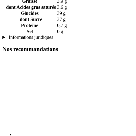
Graisse
3,9 g
dont Acides gras saturés
3,6 g
Glucides
39 g
dont Sucre
37 g
Protéine
0,7 g
Sel
0 g
Informations juridiques
Nos recommandations