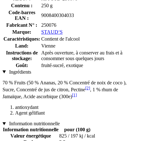
Contenu :
250 g
Code-barres
9008400304033
EAN :
Fabricant N° :
250076
Marque:
STAUD‘S
Caractéristiques:
Contient de l'alcool
Land:
Vienne
Instructions de
Après ouverture, à conserver au frais et à
stockage:
consommer sous quelques jours
Goût:
fruité-sucré, exotique
Ingrédients
70 % Fruits (50 % Ananas, 20 % Concentré de noix de coco ),
[2]
Sucre, Concentré de jus de citron, Pectine
, 1 % rhum de
[1]
Jamaïque, Acide ascorbique (300e)
antioxydant
Agent gélifiant
Information nutritionnelle
Information nutritionnelle
pour (100 g)
Valeur énergétique
825 / 197 kj / kcal