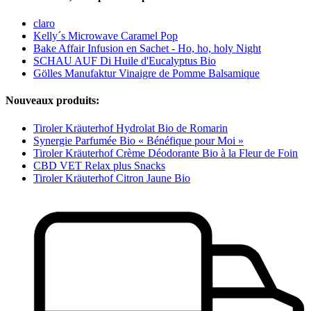
claro
Kelly´s Microwave Caramel Pop
Bake Affair Infusion en Sachet - Ho, ho, holy Night
SCHAU AUF Di Huile d'Eucalyptus Bio
Gölles Manufaktur Vinaigre de Pomme Balsamique
Nouveaux produits:
Tiroler Kräuterhof Hydrolat Bio de Romarin
Synergie Parfumée Bio « Bénéfique pour Moi »
Tiroler Kräuterhof Crème Déodorante Bio à la Fleur de Foin
CBD VET Relax plus Snacks
Tiroler Kräuterhof Citron Jaune Bio