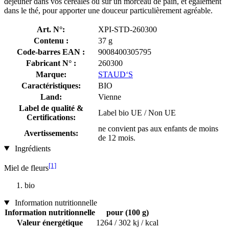
déjeuner dans vos céréales ou sur un morceau de pain, et également
dans le thé, pour apporter une douceur particulièrement agréable.
Art. N°:
XPI-STD-260300
Contenu :
37 g
Code-barres EAN :
9008400305795
Fabricant N° :
260300
Marque:
STAUD‘S
Caractéristiques:
BIO
Land:
Vienne
Label de qualité &
Label bio UE / Non UE
Certifications:
ne convient pas aux enfants de moins
Avertissements:
de 12 mois.
Ingrédients
[1]
Miel de fleurs
bio
Information nutritionnelle
Information nutritionnelle
pour (100 g)
Valeur énergétique
1264 / 302 kj / kcal