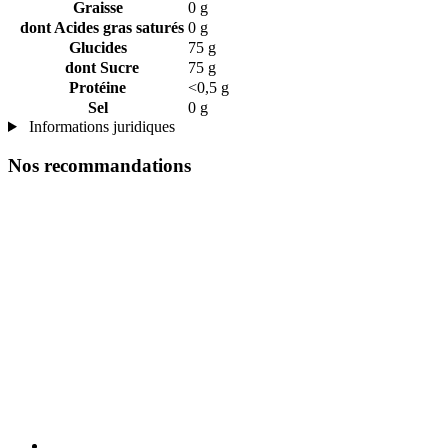
Graisse
0 g
dont Acides gras saturés
0 g
Glucides
75 g
dont Sucre
75 g
Protéine
<0,5 g
Sel
0 g
Informations juridiques
Nos recommandations