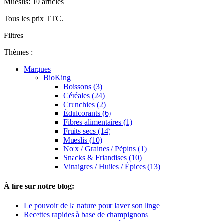
Mueslis: 10 articles
Tous les prix TTC.
Filtres
Thèmes :
Marques
BioKing
Boissons (3)
Céréales (24)
Crunchies (2)
Édulcorants (6)
Fibres alimentaires (1)
Fruits secs (14)
Mueslis (10)
Noix / Graines / Pépins (1)
Snacks & Friandises (10)
Vinaigres / Huiles / Épices (13)
À lire sur notre blog:
Le pouvoir de la nature pour laver son linge
Recettes rapides à base de champignons