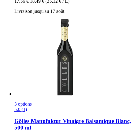
17,56 €
18,49 €
(35,12 € / L)
Livraison jusqu'au 17 août
3 options
5.0 (1)
Gölles Manufaktur
Vinaigre Balsamique Blanc,
500 ml