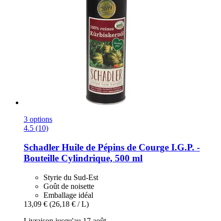
3 options
4.5 (10)
Schadler
Huile de Pépins de Courge I.G.P. -​
Bouteille Cylindrique, 500 ml
Styrie du Sud-Est
Goût de noisette
Emballage idéal
13,09 €
(26,18 € / L)
Livraison jusqu'au 17 août