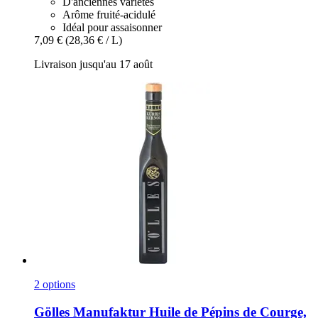
D'anciennes variétés
Arôme fruité-acidulé
Idéal pour assaisonner
7,09 €
(28,36 € / L)
Livraison jusqu'au 17 août
2 options
Gölles Manufaktur
Huile de Pépins de Courge,