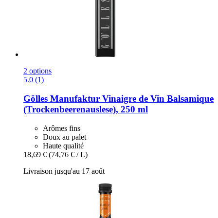
2 options
5.0 (1)
Gölles Manufaktur
Vinaigre de Vin Balsamique
(Trockenbeerenauslese), 250 ml
Arômes fins
Doux au palet
Haute qualité
18,69 €
(74,76 € / L)
Livraison jusqu'au 17 août