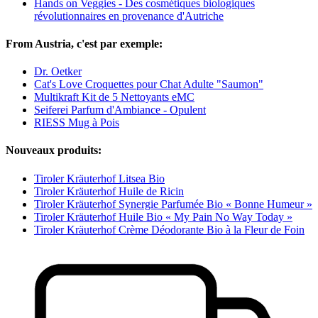
Hands on Veggies - Des cosmétiques biologiques
révolutionnaires en provenance d'Autriche
From Austria, c'est par exemple:
Dr. Oetker
Cat's Love Croquettes pour Chat Adulte "Saumon"
Multikraft Kit de 5 Nettoyants eMC
Seiferei Parfum d'Ambiance - Opulent
RIESS Mug à Pois
Nouveaux produits:
Tiroler Kräuterhof Litsea Bio
Tiroler Kräuterhof Huile de Ricin
Tiroler Kräuterhof Synergie Parfumée Bio « Bonne Humeur »
Tiroler Kräuterhof Huile Bio « My Pain No Way Today »
Tiroler Kräuterhof Crème Déodorante Bio à la Fleur de Foin