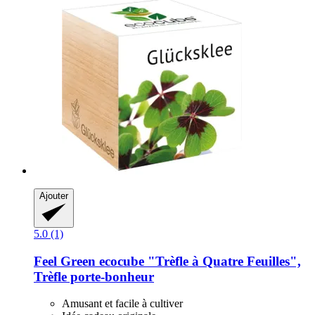
Ajouter
5.0 (1)
Feel Green
ecocube "Trèfle à Quatre Feuilles",
Trèfle porte-​bonheur
Amusant et facile à cultiver