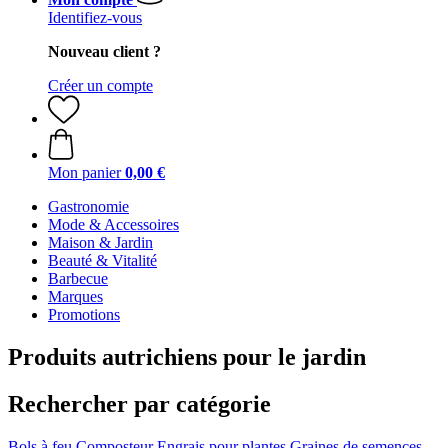
Identifiez-vous
Nouveau client ?
Créer un compte
Mon panier
0,00 €
Gastronomie
Mode & Accessoires
Maison & Jardin
Beauté & Vitalité
Barbecue
Marques
Promotions
Produits autrichiens pour le jardin
Rechercher par catégorie
Bols à feu
Composteur
Engrais pour plantes
Graines de semences