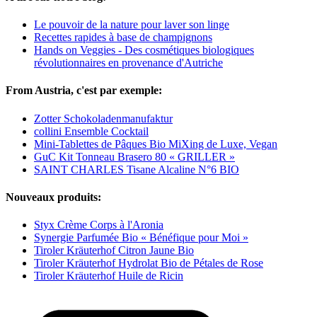
Le pouvoir de la nature pour laver son linge
Recettes rapides à base de champignons
Hands on Veggies - Des cosmétiques biologiques
révolutionnaires en provenance d'Autriche
From Austria, c'est par exemple:
Zotter Schokoladenmanufaktur
collini Ensemble Cocktail
Mini-Tablettes de Pâques Bio MiXing de Luxe, Vegan
GuC Kit Tonneau Brasero 80 « GRILLER »
SAINT CHARLES Tisane Alcaline N°6 BIO
Nouveaux produits:
Styx Crème Corps à l'Aronia
Synergie Parfumée Bio « Bénéfique pour Moi »
Tiroler Kräuterhof Citron Jaune Bio
Tiroler Kräuterhof Hydrolat Bio de Pétales de Rose
Tiroler Kräuterhof Huile de Ricin