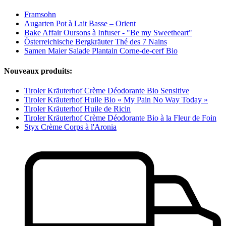
Framsohn
Augarten Pot à Lait Basse – Orient
Bake Affair Oursons à Infuser - "Be my Sweetheart"
Österreichische Bergkräuter Thé des 7 Nains
Samen Maier Salade Plantain Corne-de-cerf Bio
Nouveaux produits:
Tiroler Kräuterhof Crème Déodorante Bio Sensitive
Tiroler Kräuterhof Huile Bio « My Pain No Way Today »
Tiroler Kräuterhof Huile de Ricin
Tiroler Kräuterhof Crème Déodorante Bio à la Fleur de Foin
Styx Crème Corps à l'Aronia