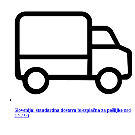
Slovenija: standardna dostava brezplačna za pošiljke
nad
€ 52,90