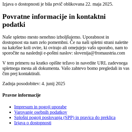
Izjava o dostopnosti je bila prvič oblikovana 22. maja 2025.
Povratne informacije in kontaktni
podatki
Naše spletno mesto nenehno izboljšujemo. Uporabnost in
dostopnost sta nam zelo pomembni. Če na naši spletni strani naletite
na kakršne koli ovire, ki ovirajo ali omejujejo vašo uporabo, nam to
sporočite na naslednji e-poštni naslov: slovenija@fromaustria.com
V tem primeru na kratko opišite težavo in navedite URL zadevnega
spletnega mesta ali dokumenta. Vašo zahtevo bomo pregledali in vas
čim prej kontaktirali.
Zadnja posodobitev: 4. junij 2025
Pravne informacije
Impresum in pogoji uporabe
Varovanje osebnih podatkov
Splošni pogoji poslovanja (SPP) in pravica do preklica
Izjava o dostopnosti