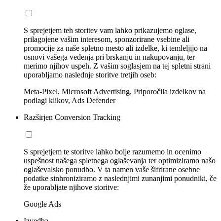
S sprejetjem teh storitev vam lahko prikazujemo oglase,
prilagojene vašim interesom, sponzorirane vsebine ali
promocije za naše spletno mesto ali izdelke, ki temleljijo na
osnovi vašega vedenja pri brskanju in nakupovanju, ter
merimo njihov uspeh. Z vašim soglasjem na tej spletni strani
uporabljamo naslednje storitve tretjih oseb:
Meta-Pixel, Microsoft Advertising, Priporočila izdelkov na
podlagi klikov, Ads Defender
Razširjen Conversion Tracking
S sprejetjem te storitve lahko bolje razumemo in ocenimo
uspešnost našega spletnega oglaševanja ter optimiziramo našo
oglaševalsko ponudbo. V ta namen vaše šifrirane osebne
podatke sinhroniziramo z naslednjimi zunanjimi ponudniki, če
že uporabljate njihove storitve:
Google Ads
Izvedba