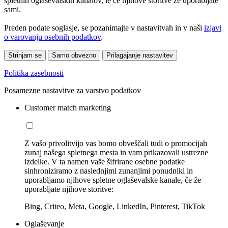
spletnih oglaševalskih kanalov, le če njihove storitve že uporabljate
sami.
Preden podate soglasje, se pozanimajte v nastavitvah in v naši
izjavi
o varovanju osebnih podatkov
.
Strinjam se
Samo obvezno
Prilagajanje nastavitev
Politika zasebnosti
Posamezne nastavitve za varstvo podatkov
Customer match marketing
Z vašo privolitvijo vas bomo obveščali tudi o promocijah
zunaj našega spletnega mesta in vam prikazovali ustrezne
izdelke. V ta namen vaše šifrirane osebne podatke
sinhroniziramo z naslednjimi zunanjimi ponudniki in
uporabljamo njihove spletne oglaševalske kanale, če že
uporabljate njihove storitve:
Bing, Criteo, Meta, Google, LinkedIn, Pinterest, TikTok
Oglaševanje