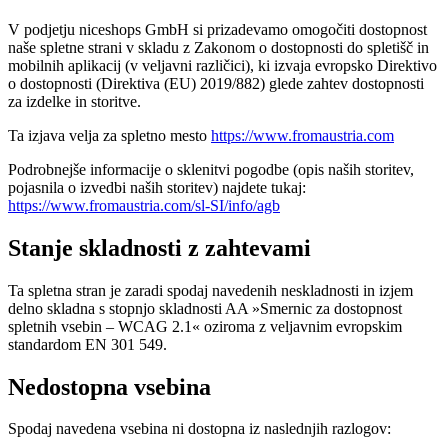
V podjetju niceshops GmbH si prizadevamo omogočiti dostopnost
naše spletne strani v skladu z Zakonom o dostopnosti do spletišč in
mobilnih aplikacij (v veljavni različici), ki izvaja evropsko Direktivo
o dostopnosti (Direktiva (EU) 2019/882) glede zahtev dostopnosti
za izdelke in storitve.
Ta izjava velja za spletno mesto
https://www.fromaustria.com
Podrobnejše informacije o sklenitvi pogodbe (opis naših storitev,
pojasnila o izvedbi naših storitev) najdete tukaj:
https://www.fromaustria.com/sl-SI/info/agb
Stanje skladnosti z zahtevami
Ta spletna stran je zaradi spodaj navedenih neskladnosti in izjem
delno skladna s stopnjo skladnosti AA »Smernic za dostopnost
spletnih vsebin – WCAG 2.1« oziroma z veljavnim evropskim
standardom EN 301 549.
Nedostopna vsebina
Spodaj navedena vsebina ni dostopna iz naslednjih razlogov: