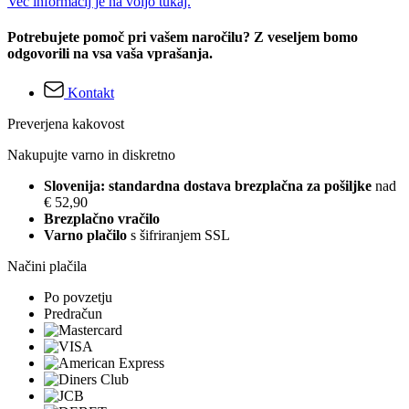
Več informacij je na voljo tukaj.
Potrebujete pomoč pri vašem naročilu? Z veseljem bomo
odgovorili na vsa vaša vprašanja.
Kontakt
Preverjena kakovost
Nakupujte varno in diskretno
Slovenija: standardna dostava brezplačna za pošiljke
nad
€ 52,90
Brezplačno vračilo
Varno plačilo
s šifriranjem SSL
Načini plačila
Po povzetju
Predračun