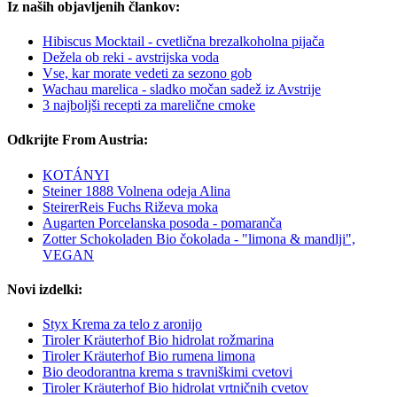
Iz naših objavljenih člankov:
Hibiscus Mocktail - cvetlična brezalkoholna pijača
Dežela ob reki - avstrijska voda
Vse, kar morate vedeti za sezono gob
Wachau marelica - sladko močan sadež iz Avstrije
3 najboljši recepti za marelične cmoke
Odkrijte From Austria:
KOTÁNYI
Steiner 1888 Volnena odeja Alina
SteirerReis Fuchs Riževa moka
Augarten Porcelanska posoda - pomaranča
Zotter Schokoladen Bio čokolada - "limona & mandlji",
VEGAN
Novi izdelki:
Styx Krema za telo z aronijo
Tiroler Kräuterhof Bio hidrolat rožmarina
Tiroler Kräuterhof Bio rumena limona
Bio deodorantna krema s travniškimi cvetovi
Tiroler Kräuterhof Bio hidrolat vrtničnih cvetov