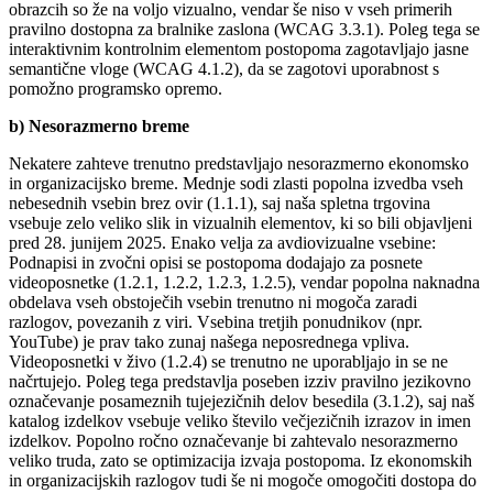
obrazcih so že na voljo vizualno, vendar še niso v vseh primerih
pravilno dostopna za bralnike zaslona (WCAG 3.3.1). Poleg tega se
interaktivnim kontrolnim elementom postopoma zagotavljajo jasne
semantične vloge (WCAG 4.1.2), da se zagotovi uporabnost s
pomožno programsko opremo.
b) Nesorazmerno breme
Nekatere zahteve trenutno predstavljajo nesorazmerno ekonomsko
in organizacijsko breme. Mednje sodi zlasti popolna izvedba vseh
nebesednih vsebin brez ovir (1.1.1), saj naša spletna trgovina
vsebuje zelo veliko slik in vizualnih elementov, ki so bili objavljeni
pred 28. junijem 2025. Enako velja za avdiovizualne vsebine:
Podnapisi in zvočni opisi se postopoma dodajajo za posnete
videoposnetke (1.2.1, 1.2.2, 1.2.3, 1.2.5), vendar popolna naknadna
obdelava vseh obstoječih vsebin trenutno ni mogoča zaradi
razlogov, povezanih z viri. Vsebina tretjih ponudnikov (npr.
YouTube) je prav tako zunaj našega neposrednega vpliva.
Videoposnetki v živo (1.2.4) se trenutno ne uporabljajo in se ne
načrtujejo. Poleg tega predstavlja poseben izziv pravilno jezikovno
označevanje posameznih tujejezičnih delov besedila (3.1.2), saj naš
katalog izdelkov vsebuje veliko število večjezičnih izrazov in imen
izdelkov. Popolno ročno označevanje bi zahtevalo nesorazmerno
veliko truda, zato se optimizacija izvaja postopoma. Iz ekonomskih
in organizacijskih razlogov tudi še ni mogoče omogočiti dostopa do