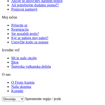
Akcije in unovčitev darilnih bonov
Ali potrebujete dodatno pomoč?
Poslovni partnerji
Moj račun
Prijavite se
Registracija
Ste pozabili geslo?
Kje se nahaja moj paket?
Unovčite kodo za popust
Izvedite več
Mi in naše okolje
Blog
Štajerska vulkanska dežela
O nas
O From Austria
Naša skupina
Kontakt
Spremenite regijo / jezik