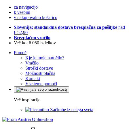
za navigacijo
k vsebini
v nakupovalno košarico
Slovenija: standardna dostava brezplačna za pošiljke
nad
€ 52,90
Brezplačno vračilo
Več kot 6.050 izdelkov
Pomoč
Kje je moje naročilo?
Vračilo
Stroški dostave
Možnosti plačila
Kontakt
Vse teme pomoči
Več inspiracije
Začimbe iz celega sveta