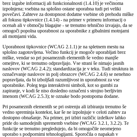
brez izgube informacij ali funkcionalnosti (1.4.10) je večinoma
izpolnjena; vsebina na splošno ostane uporabna tudi pri veliki
povečavi. Zahteve za dostopnost dodatne vsebine ob prehodu miške
ali fokusu tipkovnice (1.4.14) - na primer v primeru informacij o
ocenah ali v območju blagajne - se trenutno tehnično izvajajo, da se
omogoči popolna uporabnost za uporabnike z gibalnimi motnjami
ali motnjami vida.
Uporabnost tipkovnice (WCAG 2.1.1) je na spletnem mestu na
splošno zagotovljena. Večino funkcij je mogoče uporabljati brez
miške, vendar so pri posameznih elementih še vedno manjše
omejitve, ki se trenutno odpravljajo. Vse strani še nimajo jasnih
naslovov (WCAG 2.4.2); standardizacija je v teku. Tudi struktura in
označevanje naslovov in polj obrazcev (WCAG 2.4.6) se nenehno
popravljata, da bi izboljšali razumljivost in uporabnost za vse
uporabnike. Poleg tega interaktivni simboli, kot so gumbi za
zapiranje, v kodi še niso dosledno označeni s strojno berljivim
imenom (WCAG 2.5.3); te oznake bodo postopoma dodane.
Pri posameznih elementih se pri ostrenju ali izbiranju trenutno še
vedno spreminja kontekst, kar še ne izpolnjuje v celoti zahtev za
dostopno obnašanje. Na primer, pri izbiri različic izdelkov lahko
pride do samodejnih sprememb vsebine (WCAG 3.2.1, 3.2.2). Te
funkcije se trenutno pregledujejo, da bi omogočile neomejeno
uporabo s podpornimi tehnologijami. Sporočila o napakah v