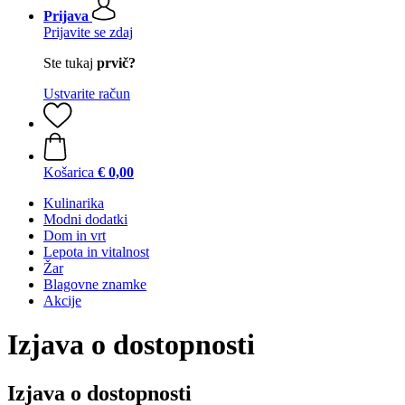
Prijava
Prijavite se zdaj
Ste tukaj
prvič?
Ustvarite račun
Košarica
€ 0,00
Kulinarika
Modni dodatki
Dom in vrt
Lepota in vitalnost
Žar
Blagovne znamke
Akcije
Izjava o dostopnosti
Izjava o dostopnosti