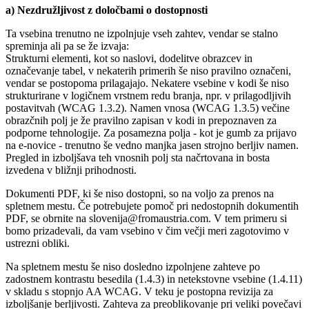
a) Nezdružljivost z določbami o dostopnosti
Ta vsebina trenutno ne izpolnjuje vseh zahtev, vendar se stalno
spreminja ali pa se že izvaja:
Strukturni elementi, kot so naslovi, dodelitve obrazcev in
označevanje tabel, v nekaterih primerih še niso pravilno označeni,
vendar se postopoma prilagajajo. Nekatere vsebine v kodi še niso
strukturirane v logičnem vrstnem redu branja, npr. v prilagodljivih
postavitvah (WCAG 1.3.2). Namen vnosa (WCAG 1.3.5) večine
obrazčnih polj je že pravilno zapisan v kodi in prepoznaven za
podporne tehnologije. Za posamezna polja - kot je gumb za prijavo
na e-novice - trenutno še vedno manjka jasen strojno berljiv namen.
Pregled in izboljšava teh vnosnih polj sta načrtovana in bosta
izvedena v bližnji prihodnosti.
Dokumenti PDF, ki še niso dostopni, so na voljo za prenos na
spletnem mestu. Če potrebujete pomoč pri nedostopnih dokumentih
PDF, se obrnite na slovenija@fromaustria.com. V tem primeru si
bomo prizadevali, da vam vsebino v čim večji meri zagotovimo v
ustrezni obliki.
Na spletnem mestu še niso dosledno izpolnjene zahteve po
zadostnem kontrastu besedila (1.4.3) in netekstovne vsebine (1.4.11)
v skladu s stopnjo AA WCAG. V teku je postopna revizija za
izboljšanje berljivosti. Zahteva za preoblikovanje pri veliki povečavi