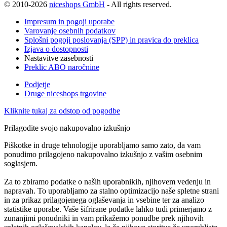
© 2010-2026
niceshops GmbH
- All rights reserved.
Impresum in pogoji uporabe
Varovanje osebnih podatkov
Splošni pogoji poslovanja (SPP) in pravica do preklica
Izjava o dostopnosti
Nastavitve zasebnosti
Preklic ABO naročnine
Podjetje
Druge niceshops trgovine
Kliknite tukaj za odstop od pogodbe
Prilagodite svojo nakupovalno izkušnjo
Piškotke in druge tehnologije uporabljamo samo zato, da vam
ponudimo prilagojeno nakupovalno izkušnjo z vašim osebnim
soglasjem.
Za to zbiramo podatke o naših uporabnikih, njihovem vedenju in
napravah. To uporabljamo za stalno optimizacijo naše spletne strani
in za prikaz prilagojenega oglaševanja in vsebine ter za analizo
statistike uporabe. Vaše šifrirane podatke lahko tudi primerjamo z
zunanjimi ponudniki in vam prikažemo ponudbe prek njihovih