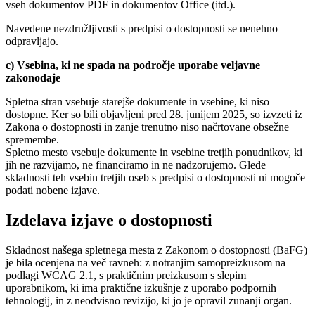
vseh dokumentov PDF in dokumentov Office (itd.).
Navedene nezdružljivosti s predpisi o dostopnosti se nenehno
odpravljajo.
c) Vsebina, ki ne spada na področje uporabe veljavne
zakonodaje
Spletna stran vsebuje starejše dokumente in vsebine, ki niso
dostopne. Ker so bili objavljeni pred 28. junijem 2025, so izvzeti iz
Zakona o dostopnosti in zanje trenutno niso načrtovane obsežne
spremembe.
Spletno mesto vsebuje dokumente in vsebine tretjih ponudnikov, ki
jih ne razvijamo, ne financiramo in ne nadzorujemo. Glede
skladnosti teh vsebin tretjih oseb s predpisi o dostopnosti ni mogoče
podati nobene izjave.
Izdelava izjave o dostopnosti
Skladnost našega spletnega mesta z Zakonom o dostopnosti (BaFG)
je bila ocenjena na več ravneh: z notranjim samopreizkusom na
podlagi WCAG 2.1, s praktičnim preizkusom s slepim
uporabnikom, ki ima praktične izkušnje z uporabo podpornih
tehnologij, in z neodvisno revizijo, ki jo je opravil zunanji organ.